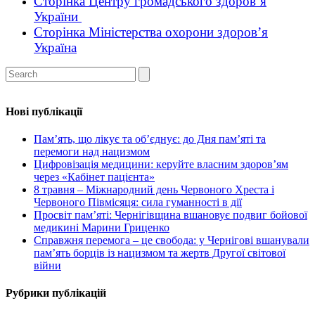
Сторінка Центру громадського здоров’я
України
Сторінка Міністерства охорони здоров’я
Україна
Нові публікації
Пам’ять, що лікує та об’єднує: до Дня пам’яті та
перемоги над нацизмом
Цифровізація медицини: керуйте власним здоров’ям
через «Кабінет пацієнта»
8 травня – Міжнародний день Червоного Хреста і
Червоного Півмісяця: сила гуманності в дії
Просвіт пам’яті: Чернігівщина вшановує подвиг бойової
медикині Марини Гриценко
Справжня перемога – це свобода: у Чернігові вшанували
пам’ять борців із нацизмом та жертв Другої світової
війни
Рубрики публікацій