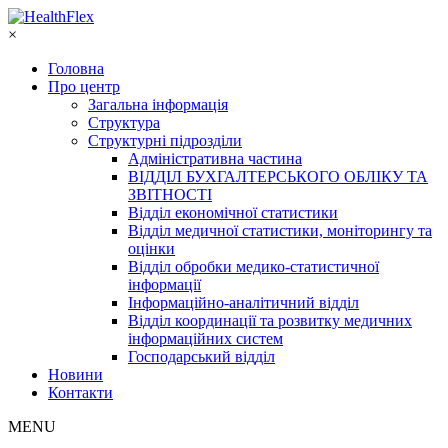
×
Головна
Про центр
Загальна інформація
Структура
Структурні підрозділи
Адміністративна частина
ВІДДІЛ БУХГАЛТЕРСЬКОГО ОБЛІКУ ТА
ЗВІТНОСТІ
Відділ економічної статистики
Відділ медичної статистики, моніторингу та
оцінки
Відділ обробки медико-статистичної
інформації
Інформаційно-аналітичний відділ
Відділ координації та розвитку медичних
інформаційних систем
Господарський відділ
Новини
Контакти
MENU