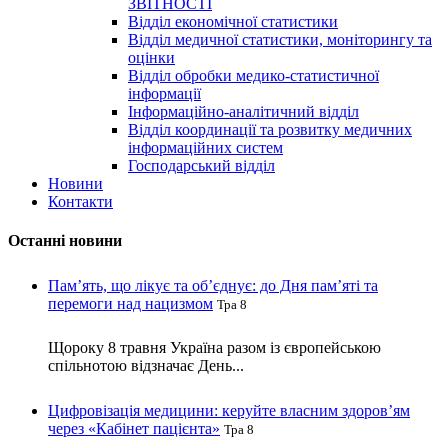
ЗВІТНОСТІ
Відділ економічної статистики
Відділ медичної статистики, моніторингу та
оцінки
Відділ обробки медико-статистичної
інформації
Інформаційно-аналітичний відділ
Відділ координації та розвитку медичних
інформаційних систем
Господарський відділ
Новини
Контакти
Останні новини
Пам’ять, що лікує та об’єднує: до Дня пам’яті та
перемоги над нацизмом
Тра 8
Щороку 8 травня Україна разом із європейською
спільнотою відзначає День...
Цифровізація медицини: керуйте власним здоров’ям
через «Кабінет пацієнта»
Тра 8