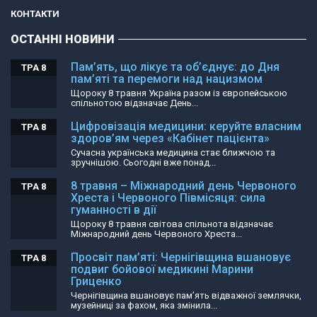
КОНТАКТИ
ОСТАННІ НОВИНИ
Пам’ять, що лікує та об’єднує: до Дня
ТРА 8
пам’яті та перемоги над нацизмом
Щороку 8 травня Україна разом із європейською
спільнотою відзначає День...
Цифровізація медицини: керуйте власним
ТРА 8
здоров’ям через «Кабінет пацієнта»
Сучасна українська медицина стає ближчою та
зручнішою. Сьогодні вже понад...
8 травня – Міжнародний день Червоного
ТРА 8
Хреста і Червоного Півмісяця: сила
гуманності в дії
Щороку 8 травня світова спільнота відзначає
Міжнародний день Червоного Хреста...
Просвіт пам’яті: Чернігівщина вшановує
ТРА 8
подвиг бойової медикині Марини
Гриценко
Чернігівщина вшановує пам’ять відважної землячки,
музейниці за фахом, яка змінила...