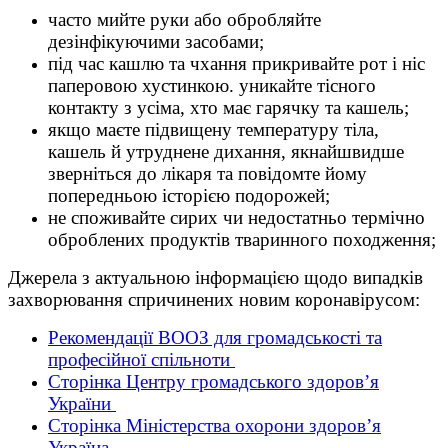
часто мийте руки або обробляйте
дезінфікуючими засобами;
під час кашлю та чхання прикривайте рот і ніс
паперовою хустинкою. уникайте тісного
контакту з усіма, хто має гарячку та кашель;
якщо маєте підвищену температуру тіла,
кашель й утруднене дихання, якнайшвидше
зверніться до лікаря та повідомте йому
попередньою історією подорожей;
не споживайте сирих чи недостатньо термічно
оброблених продуктів тваринного походження;
Джерела з актуальною інформацією щодо випадків
захворювання спричинених новим коронавірусом:
Рекомендації ВООЗ для громадськості та
професійної спільноти
Сторінка Центру громадського здоров’я
України
Сторінка Міністерства охорони здоров’я
Україна