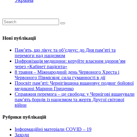
Нові публікації
Пам’ять, що лікує та об’єднує: до Дня пам’яті та
перемоги над нацизмом
Цифровізація медицини: керуйте власним здоров’ям
через «Кабінет пацієнта»
8 травня – Міжнародний день Червоного Хреста і
Червоного Півмісяця: сила гуманності в дії
Просвіт пам’яті: Чернігівщина вшановує подвиг бойової
медикині Марини Гриценко
Справжня перемога – це свобода: у Чернігові вшанували
пам’ять борців із нацизмом та жертв Другої світової
війни
Рубрики публікацій
Інформаційні матеріали COVID – 19
Заходи