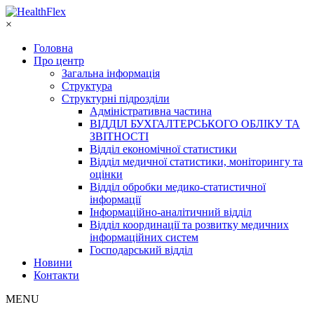
×
Головна
Про центр
Загальна інформація
Структура
Структурні підрозділи
Адміністративна частина
ВІДДІЛ БУХГАЛТЕРСЬКОГО ОБЛІКУ ТА
ЗВІТНОСТІ
Відділ економічної статистики
Відділ медичної статистики, моніторингу та
оцінки
Відділ обробки медико-статистичної
інформації
Інформаційно-аналітичний відділ
Відділ координації та розвитку медичних
інформаційних систем
Господарський відділ
Новини
Контакти
MENU