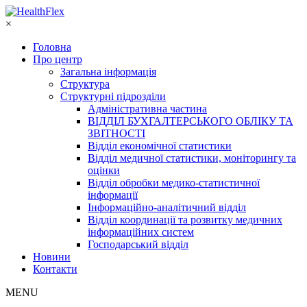
×
Головна
Про центр
Загальна інформація
Структура
Структурні підрозділи
Адміністративна частина
ВІДДІЛ БУХГАЛТЕРСЬКОГО ОБЛІКУ ТА
ЗВІТНОСТІ
Відділ економічної статистики
Відділ медичної статистики, моніторингу та
оцінки
Відділ обробки медико-статистичної
інформації
Інформаційно-аналітичний відділ
Відділ координації та розвитку медичних
інформаційних систем
Господарський відділ
Новини
Контакти
MENU