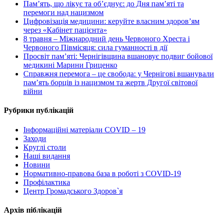
Пам’ять, що лікує та об’єднує: до Дня пам’яті та
перемоги над нацизмом
Цифровізація медицини: керуйте власним здоров’ям
через «Кабінет пацієнта»
8 травня – Міжнародний день Червоного Хреста і
Червоного Півмісяця: сила гуманності в дії
Просвіт пам’яті: Чернігівщина вшановує подвиг бойової
медикині Марини Гриценко
Справжня перемога – це свобода: у Чернігові вшанували
пам’ять борців із нацизмом та жертв Другої світової
війни
Рубрики публікацій
Інформаційні матеріали COVID – 19
Заходи
Круглі столи
Наші видання
Новини
Нормативно-правова база в роботі з COVID-19
Профілактика
Центр Громадського Здоров`я
Архів піблікацій