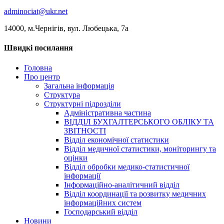
adminociat@ukr.net
14000, м.Чернігів, вул. Любецька, 7а
Швидкі посилання
Головна
Про центр
Загальна інформація
Структура
Структурні підрозділи
Адміністративна частина
ВІДДІЛ БУХГАЛТЕРСЬКОГО ОБЛІКУ ТА
ЗВІТНОСТІ
Відділ економічної статистики
Відділ медичної статистики, моніторингу та
оцінки
Відділ обробки медико-статистичної
інформації
Інформаційно-аналітичний відділ
Відділ координації та розвитку медичних
інформаційних систем
Господарський відділ
Новини