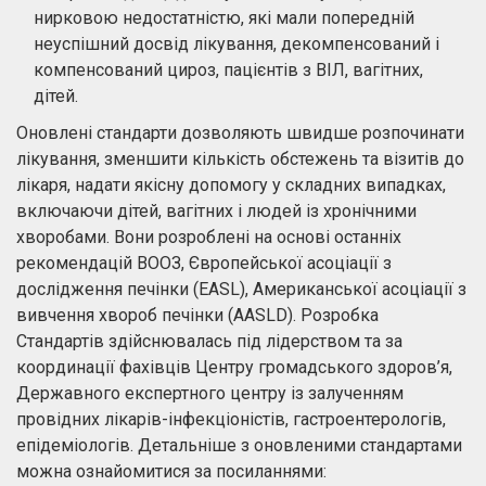
нирковою недостатністю, які мали попередній
неуспішний досвід лікування, декомпенсований і
компенсований цироз, пацієнтів з ВІЛ, вагітних,
дітей.
Оновлені стандарти дозволяють швидше розпочинати
лікування, зменшити кількість обстежень та візитів до
лікаря, надати якісну допомогу у складних випадках,
включаючи дітей, вагітних і людей із хронічними
хворобами. Вони розроблені на основі останніх
рекомендацій ВООЗ, Європейської асоціації з
дослідження печінки (EASL), Американської асоціації з
вивчення хвороб печінки (AASLD). Розробка
Стандартів здійснювалась під лідерством та за
координації фахівців Центру громадського здоров’я,
Державного експертного центру із залученням
провідних лікарів-інфекціоністів, гастроентерологів,
епідеміологів. Детальніше з оновленими стандартами
можна ознайомитися за посиланнями: