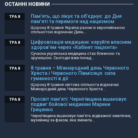
ОСТАННІ НОВИНИ
Пам’ять, що лікує та об’єднує: до Дня
ТРА 8
пам’яті та перемоги над нацизмом
Щороку 8 травня Україна разом із європейською
спільнотою відзначає День...
Цифровізація медицини: керуйте власним
ТРА 8
здоров’ям через «Кабінет пацієнта»
Сучасна українська медицина стає ближчою та
зручнішою. Сьогодні вже понад...
8 травня – Міжнародний день Червоного
ТРА 8
Хреста і Червоного Півмісяця: сила
гуманності в дії
Щороку 8 травня світова спільнота відзначає
Міжнародний день Червоного Хреста...
Просвіт пам’яті: Чернігівщина вшановує
ТРА 8
подвиг бойової медикині Марини
Гриценко
Чернігівщина вшановує пам’ять відважної землячки,
музейниці за фахом, яка змінила...