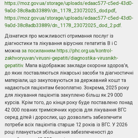
https://moz.gov.ua/storage/uploads/edaac577-c5ed-43d0-
9a0d-38c8adb33889/dn_1178_23072025_dod.pdf
,
https://moz.gov.ua/storage/uploads/edaac577-c5ed-43d0-
9a0d-38c8adb33889/dn_1178_23072025_dod_2.pdf
.
Дізнатися про можливості отримання послуг із
діагностики та лікування вірусних гепатитів В і С
можна
за посиланням
https://phc.org.ua/kontrol-
zakhvoryuvan/virusni-gepatiti/diagnostika-virusnikh-
gepatitiv
. Мапа відображає заклади охорони здоров’я,
до яких поставляються лікарські засоби та діагностичні
матеріали, що закуповуються за державний кошт та
надаються пацієнтам безоплатно. Зокрема, 2025 року
для лікування пацієнтів закуплено більш як 29 000
курсів. Крім того, до кінця року буде поставлено понад
42 000 повних тримісячних курсів для лікування ВГС
серед дітей і дорослих, що дозволить забезпечити
потреби всіх пацієнтів старше 12 років із ВГС. У 2026
році планується збільшення забезпеченості до