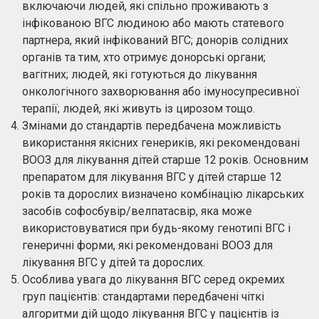
включаючи людей, які спільно проживають з
інфікованою ВГС людиною або мають статевого
партнера, який інфікований ВГС; донорів солідних
органів та тим, хто отримує донорські органи;
вагітних; людей, які готуються до лікування
онкологічного захворювання або імуносупресивної
терапії; людей, які живуть із цирозом тощо.
Змінами до стандартів передбачена можливість
використання якісних генериків, які рекомендовані
ВООЗ для лікування дітей старше 12 років. Основним
препаратом для лікування ВГС у дітей старше 12
років та дорослих визначено комбінацію лікарських
засобів софосбувір/велпатасвір, яка може
використовуватися при будь-якому генотипі ВГС і
генеричні форми, які рекомендовані ВООЗ для
лікування ВГС у дітей та дорослих.
Особлива увага до лікування ВГС серед окремих
груп пацієнтів: стандартами передбачені чіткі
алгоритми дій щодо лікування ВГС у пацієнтів із