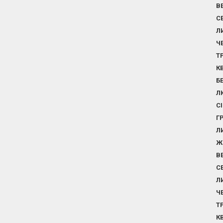
В
С
Л
Ч
Т
К
Б
Л
С
Г
Л
Ж
В
С
Л
Ч
Т
К