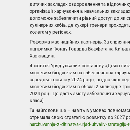
дитячих закладах оздоровлення та відпочинку.
організації харчування в навчальних заклада
допоможе забезпечити рівний доступ до якісно
кулінарних хабів, де кухарі-тренери проходя
колегам у регіонах.
Реформа має надійних партнерів. За сприяння
підтримки Фонду Говарда Баффета на Київщин
Харківщині.
4 жовтня Уряд ухвалив постанову «Деякі пит
місцевим бюджетам на забезпечення харчуван
середньої освіти у 2024 році», згідно якої 
місцевим бюджетам в обсязі 2 мільярдів гри
2024 році. Це дасть змогу забезпечити харчу
класи).
Та найголовніше – навіть в умовах повномас
отримала свою стратегію розвитку до 2027 
harchuvannja-z-ditinstva-urjad-uhvaliv-strategij