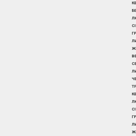
К
Б
Л
С
Г
Л
Ж
В
С
Л
Ч
Т
К
Л
С
Г
Л
Ж