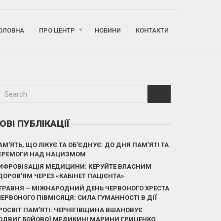
ОЛОВНА
ПРО ЦЕНТР
НОВИНИ
КОНТАКТИ
ОВІ ПУБЛІКАЦІЇ
АМ’ЯТЬ, ЩО ЛІКУЄ ТА ОБ’ЄДНУЄ: ДО ДНЯ ПАМ’ЯТІ ТА
ЕРЕМОГИ НАД НАЦИЗМОМ
ИФРОВІЗАЦІЯ МЕДИЦИНИ: КЕРУЙТЕ ВЛАСНИМ
ДОРОВ’ЯМ ЧЕРЕЗ «КАБІНЕТ ПАЦІЄНТА»
 ТРАВНЯ – МІЖНАРОДНИЙ ДЕНЬ ЧЕРВОНОГО ХРЕСТА
 ЧЕРВОНОГО ПІВМІСЯЦЯ: СИЛА ГУМАННОСТІ В ДІЇ
РОСВІТ ПАМ’ЯТІ: ЧЕРНІГІВЩИНА ВШАНОВУЄ
ОДВИГ БОЙОВОЇ МЕДИКИНІ МАРИНИ ГРИЦЕНКО