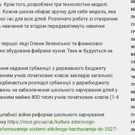
К
 Крім того, розроблені три технологічні моделі
Б
х. Кожна школа обирає зручну для себе модель, яка
Л
ї їжі для всіх дітей. Розпочато роботу зі створення
С
ть навчання та згодом передаватимуть навички
Г
Л
 першої леді Олени Зеленської та фінансової
Ж
і збудована фабрика-кухня. Така ж будується на
В
С
ання надання субвенції з державного бюджету
Л
ням учнів початкових класів закладів загальної
Ч
передбачається розподіл субвенції з держбюджету
Т
вень на забезпечення шкільного харчування дітей у
К
ванням майже 800 тисяч учнів початкових класів (1-4
Б
Л
штабної війни реформа шкільного харчування
С
року
https://moz.gov.ua/uk/kultura-zdorovogo-
Г
u-reformuvannja-sistemi-shkilnogo-harchuvannja-do-2027-
Л