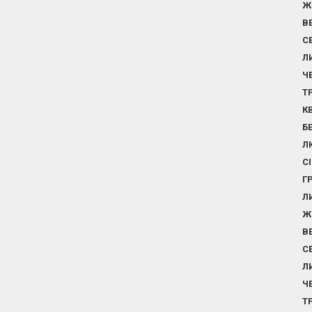
Ж
В
С
Л
Ч
Т
К
Б
Л
С
Г
Л
Ж
В
С
Л
Ч
Т