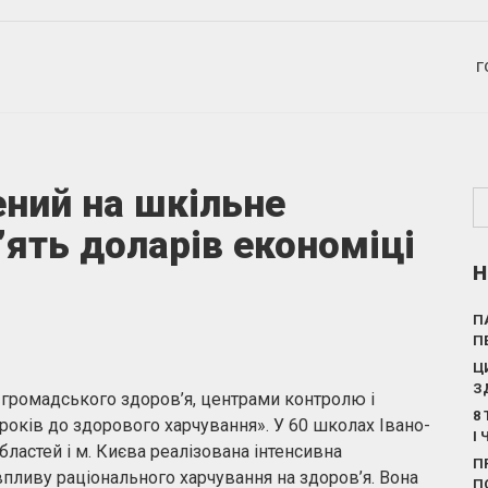
Г
ений на шкільне
’ять доларів економіці
Н
П
П
Ц
З
громадського здоров’я, центрами контролю і
8
років до здорового харчування». У 60 школах Івано-
І
бластей і м. Києва реалізована інтенсивна
П
пливу раціонального харчування на здоров’я. Вона
П