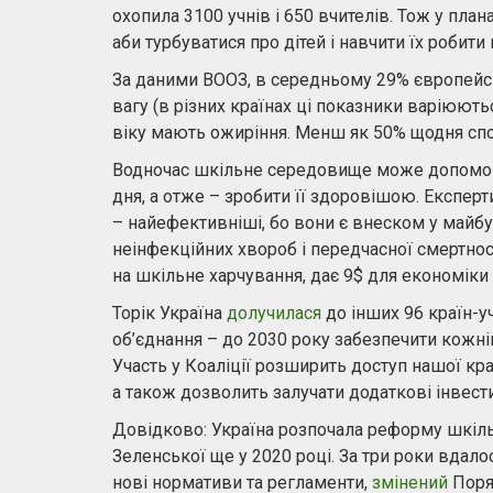
охопила 3100 учнів і 650 вчителів. Тож у план
аби турбуватися про дітей і навчити їх робит
За даними ВООЗ, в середньому 29% європейсь
вагу (в різних країнах ці показники варіюють
віку мають ожиріння. Менш як 50% щодня спо
Водночас шкільне середовище може допомогт
дня, а отже – зробити її здоровішою. Експер
– найефективніші, бо вони є внеском у майб
неінфекційних хвороб і передчасної смертнос
на шкільне харчування, дає 9$ для економіки 
Торік Україна
долучилася
до інших 96 країн-у
об’єднання – до 2030 року забезпечити кожні
Участь у Коаліції розширить доступ нашої кр
а також дозволить залучати додаткові інвести
Довідково: Україна розпочала реформу шкільн
Зеленської ще у 2020 році. За три роки вдал
нові нормативи та регламенти,
змінений
Поряд