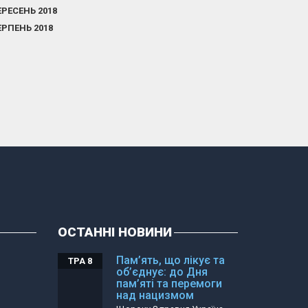
ЕРЕСЕНЬ 2018
ЕРПЕНЬ 2018
ОСТАННІ НОВИНИ
Пам’ять, що лікує та
ТРА 8
об’єднує: до Дня
пам’яті та перемоги
над нацизмом