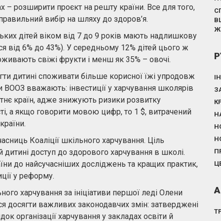
ах – розширити проєкт на решту країни. Все для того,
С
и правильний вибір на шляху до здоров’я.
В
Ж
ких дітей віком від 7 до 9 років мають надлишкову
ся від 6% до 43%). У середньому 12% дітей цього ж
Р
живають свіжі фрукти і менш як 35% – овочі.
и дитині споживати більше корисної їжі упродовж
І
ти ВООЗ вважають: інвестиції у харчування школярів
З
утнє країн, адже знижують ризики розвитку
К
ті, а якщо говорити мовою цифр, то 1 $, витрачений
Н
країни.
Н
Н
часниць Коаліції шкільного харчування. Ціль
й дитині доступ до здорового харчування в школі.
П
аїни до найсучасніших досліджень та кращих практик,
Ц
ції у реформу.
А
ого харчування за ініціативи першої леді Олени
ося досягти важливих законодавчих змін: затверджені
Т
ок організації харчування у закладах освіти й