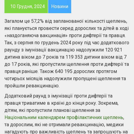
10 Грудня, 2024
Новини
Загалом це 57,2% від запланованої кількості щеплень,
які планується провести серед дорослих та дітей в ході
«наздоганяюча вакцинація» проти дифтерії та правця.
Так, з серпня по грудень 2024 року під час додаткового
раунду з імунізації вакцинацію надолужили 120 921
дитина віком до 7 років та 119 353 дитини віком від 7
до 17 років, які пропустили щеплення проти дифтерії та
правця раніше. Також 640 195 дорослих протягом
чотирьох місяців надолужили пропущені щеплення та
пройшли ревакцинацію.
Додатковий раунд з імунізації проти дифтерії та
правця триватиме в країні до кінця року. Зокрема,
дітям, які пропустили планові щеплення за
Національним календарем профілактичних щеплень
,
та дорослим, які не отримали ревакцинацію, медики
нагадують про важливість щеплень та запрошують на