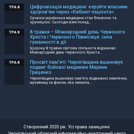
Цифровізація медицини: керуйте власним
ТРА 8
здоров’ям через «Кабінет пацієнта»
Сучасна українська медицина стає ближчою та
зручнішою. Сьогодні вже понад...
8 травня – Міжнародний день Червоного
ТРА 8
Хреста і Червоного Півмісяця: сила
гуманності в дії
Щороку 8 травня світова спільнота відзначає
Міжнародний день Червоного Хреста...
Просвіт пам’яті: Чернігівщина вшановує
ТРА 8
подвиг бойової медикині Марини
Гриценко
Чернігівщина вшановує пам’ять відважної землячки,
музейниці за фахом, яка змінила...
Створенний 2020 рік. Усі права захищенні.
Чернігівський обласний інформаційно-аналітичний центр