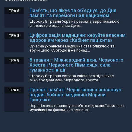
Пам’ять, що лікує та об’єднує: до Дня
ТРА 8
пам’яті та перемоги над нацизмом
Щороку 8 травня Україна разом із європейською
спільнотою відзначає День...
Цифровізація медицини: керуйте власним
ТРА 8
здоров’ям через «Кабінет пацієнта»
Сучасна українська медицина стає ближчою та
зручнішою. Сьогодні вже понад...
8 травня – Міжнародний день Червоного
ТРА 8
Хреста і Червоного Півмісяця: сила
гуманності в дії
Щороку 8 травня світова спільнота відзначає
Міжнародний день Червоного Хреста...
Просвіт пам’яті: Чернігівщина вшановує
ТРА 8
подвиг бойової медикині Марини
Гриценко
Чернігівщина вшановує пам’ять відважної землячки,
музейниці за фахом, яка змінила...