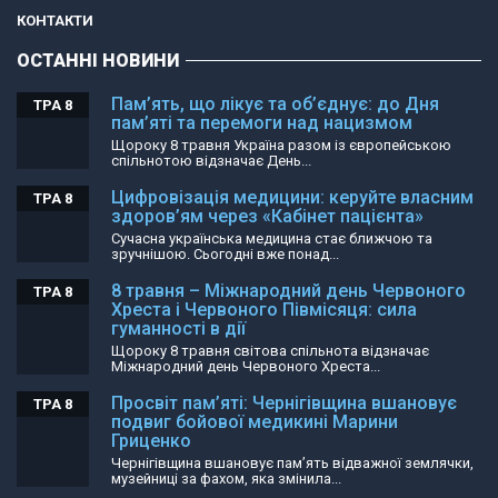
КОНТАКТИ
ОСТАННІ НОВИНИ
Пам’ять, що лікує та об’єднує: до Дня
ТРА 8
пам’яті та перемоги над нацизмом
Щороку 8 травня Україна разом із європейською
спільнотою відзначає День...
Цифровізація медицини: керуйте власним
ТРА 8
здоров’ям через «Кабінет пацієнта»
Сучасна українська медицина стає ближчою та
зручнішою. Сьогодні вже понад...
8 травня – Міжнародний день Червоного
ТРА 8
Хреста і Червоного Півмісяця: сила
гуманності в дії
Щороку 8 травня світова спільнота відзначає
Міжнародний день Червоного Хреста...
Просвіт пам’яті: Чернігівщина вшановує
ТРА 8
подвиг бойової медикині Марини
Гриценко
Чернігівщина вшановує пам’ять відважної землячки,
музейниці за фахом, яка змінила...