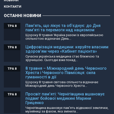
НОВИНИ
КОНТАКТИ
ОСТАННІ НОВИНИ
Пам’ять, що лікує та об’єднує: до Дня
ТРА 8
пам’яті та перемоги над нацизмом
Щороку 8 травня Україна разом із європейською
спільнотою відзначає День...
Цифровізація медицини: керуйте власним
ТРА 8
здоров’ям через «Кабінет пацієнта»
Сучасна українська медицина стає ближчою та
зручнішою. Сьогодні вже понад...
8 травня – Міжнародний день Червоного
ТРА 8
Хреста і Червоного Півмісяця: сила
гуманності в дії
Щороку 8 травня світова спільнота відзначає
Міжнародний день Червоного Хреста...
Просвіт пам’яті: Чернігівщина вшановує
ТРА 8
подвиг бойової медикині Марини
Гриценко
Чернігівщина вшановує пам’ять відважної землячки,
музейниці за фахом, яка змінила...