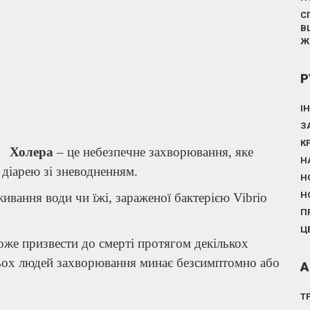
С
В
Ж
Р
І
З
К
Холера
– це небезпечне захворювання, яке
Н
діарею зі зневодненням.
Н
Н
ивання води чи їжі, зараженої бактерією Vibrio
П
Ц
може призвести до смерті протягом декількох
атьох людей захворювання минає безсимптомно або
А
Т