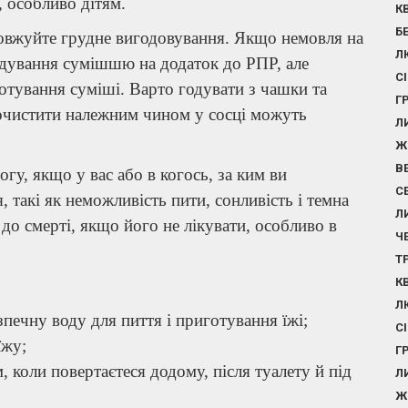
, особливо дітям.
К
Б
овжуйте грудне вигодовування. Якщо немовля на
Л
дування сумішшю на додаток до РПР, але
С
отування суміші. Варто годувати з чашки та
Г
 очистити належним чином у сосці можуть
Л
Ж
В
гу, якщо у вас або в когось, за ким ви
С
, такі як неможливість пити, сонливість і темна
Л
до смерті, якщо його не лікувати, особливо в
Ч
Т
К
Л
печну воду для пиття і приготування їжі;
С
їжу;
Г
 коли повертаєтеся додому, після туалету й під
Л
Ж