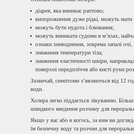
діарея, яка виникає раптово;
випорожнення дуже рідкі, можуть мати б
можуть бути нудота і блювання;
можуть виникати судоми в м’язах, найча
ознаки зневоднення, зокрема запалі очі, 
зниження температури тіла;
зниження еластичності шкіри, наприкла
поверхні передпліччя або кисті руки ро
Зазвичай, симптоми з’являються від 12 год
води.
Холера легко піддається лікуванню.
Більш
швидкого введення розчину для перорально
Якщо у вас або в когось, за ким ви догляд
їм безпечну воду та розчин для перорально