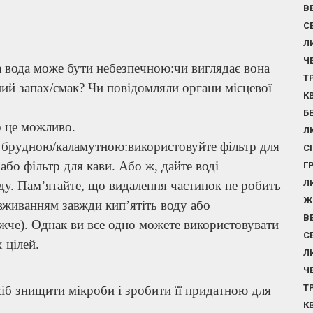
В
С
Л
Ч
а вода може бути небезпечною:чи виглядає вона
Т
й запах/смак? Чи повідомляли органи місцевої
К
Б
о це можливо.
Л
є брудною/каламутною:використовуйте фільтр для
С
бо фільтр для кави. Або ж, дайте воді
Г
Л
оду. Пам’ятайте, що видалення частинок не робить
Ж
вживанням завжди кип’ятіть воду або
В
ижче). Однак ви все одно можете використовувати
С
 цілей.
Л
Ч
Т
іб знищити мікроби і зробити її придатною для
К