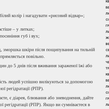
К
Б
Л
ілий колір і нагадувати «рисовий відвар»;
С
Г
стіше – у литках;
Л
посиніння губ і вух;
Ж
В
д, зморшка шкіри після пощипування на тильній
С
зпрямляється повільно.
Л
Ч
ин до 5 днів після вживання зараженої їжі або
Т
К
Б
ість людей успішно вилікуються за допомогою
Л
ї регідратації (РПР).
С
аєте, є діарея, блювання або зневоднення, дайте
Г
ї регідратації (РПР). Якщо ви сумніваєтеся в
Л