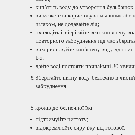
кип’ятіть воду до утворення бульбашок 
ви можете використовувати чайник або 
шляхом, не додавайте лід;
охолодіть і зберігайте всю кип’ячену вод
повторного забруднення під час зберіга
використовуйте кип’ячену воду для пит
їжі.
дайте воді постояти принаймні 30 хвилин
Зберігайте питну воду безпечно в чисті
забруднення.
5 кроків до безпечної їжі:
підтримуйте чистоту;
відокремлюйте сиру їжу від готової;