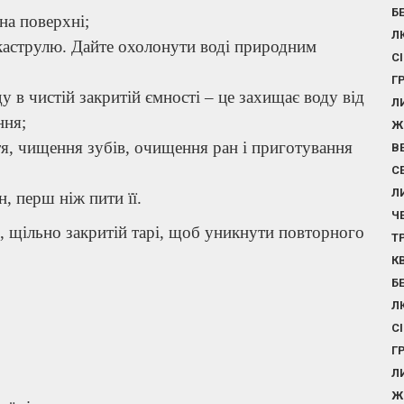
Б
на поверхні;
Л
каструлю. Дайте охолонути воді природним
С
Г
у в чистій закритій ємності – це захищає воду від
Л
ння;
Ж
тя, чищення зубів, очищення ран і приготування
В
С
Л
, перш ніж пити її.
Ч
й, щільно закритій тарі, щоб уникнути повторного
Т
К
Б
Л
С
Г
Л
Ж