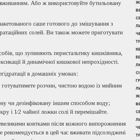
ед вживанням. Або ж використовуйте бутильовану
Ж
В
С
пакетованого саше готового до змішування з
Л
ратаційних солей. Ви також можете приготувати
Ч
Т
К
асобів, що зупиняють перистальтику кишківника,
Б
ксикації й динамічної кишкової непрохідності.
Л
гідратації в домашніх умовах:
С
Г
у готуватимете розчин, чистою водою із мийним
Л
Ж
ену чи дезінфіковану іншим способом воду;
В
кру і 1⁄2 чайної ложки солі й перемішайте.
С
Л
евеликими ковтками після кожного випорожнення
Ч
Не рекомендується в цей час вживати підсолоджені
Т