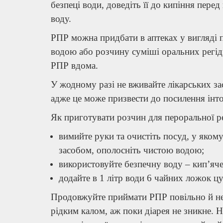
безпеці води, доведіть її до кипіння пер
воду.
РПР можна придбати в аптеках у вигляді 
водою або розчину суміші оральних регід
РПР вдома.
У жодному разі не вживайте лікарських з
адже це може призвести до посилення інто
Як приготувати розчин для пероральної ре
вимийте руки та очистіть посуд, у яком
засобом, ополосніть чистою водою;
використовуйте безпечну воду – кип’яч
додайте в 1 літр води 6 чайних ложок цу
Продовжуйте приймати РПР повільно й н
рідким калом, аж поки діарея не зникне. 