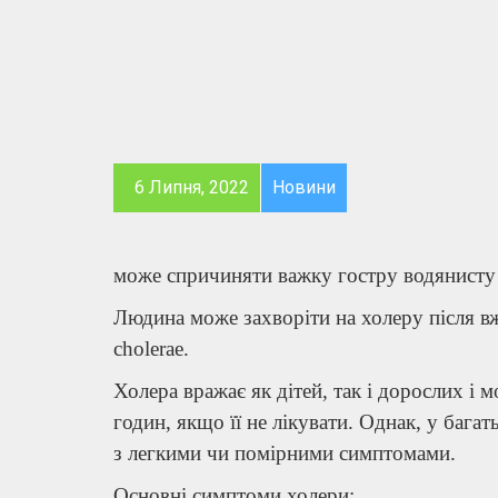
6 Липня, 2022
Новини
може спричиняти важку гостру водянисту 
Людина може захворіти на холеру після вж
cholerae.
Холера вражає як дітей, так і дорослих і 
годин, якщо її не лікувати. Однак, у баг
з легкими чи помірними симптомами.
Основні симптоми холери: