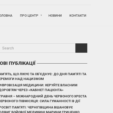
ОЛОВНА
ПРО ЦЕНТР
НОВИНИ
КОНТАКТИ
ОВІ ПУБЛІКАЦІЇ
АМ’ЯТЬ, ЩО ЛІКУЄ ТА ОБ’ЄДНУЄ: ДО ДНЯ ПАМ’ЯТІ ТА
ЕРЕМОГИ НАД НАЦИЗМОМ
ИФРОВІЗАЦІЯ МЕДИЦИНИ: КЕРУЙТЕ ВЛАСНИМ
ДОРОВ’ЯМ ЧЕРЕЗ «КАБІНЕТ ПАЦІЄНТА»
 ТРАВНЯ – МІЖНАРОДНИЙ ДЕНЬ ЧЕРВОНОГО ХРЕСТА
 ЧЕРВОНОГО ПІВМІСЯЦЯ: СИЛА ГУМАННОСТІ В ДІЇ
РОСВІТ ПАМ’ЯТІ: ЧЕРНІГІВЩИНА ВШАНОВУЄ
ОДВИГ БОЙОВОЇ МЕДИКИНІ МАРИНИ ГРИЦЕНКО