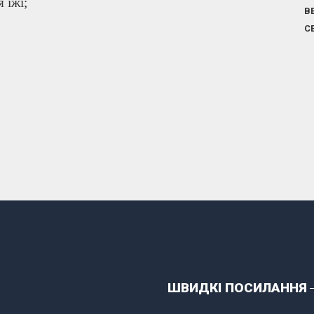
 їжі;
В
С
ШВИДКІ ПОСИЛАННЯ