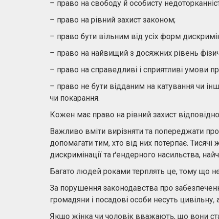
– право на свободу й особисту недоторканніс
– право на рівний захист законом;
– право бути вільним від усіх форм дискримін
– право на найвищий з досяжних рівень фізичн
– право на справедливі і сприятливі умови пр
– право не бути відданим на катування чи і
чи покарання.
Кожен має право на рівний захист відповідно
Важливо вміти вирізняти та попереджати проя
допомагати тим, хто від них потерпає. Тисячі 
дискримінації та ґендерного насильства, найча
Багато людей роками терплять це, тому що не
За порушення законодавства про забезпеченн
громадяни і посадові особи несуть цивільну, 
Якщо жінка чи чоловік вважають, що вони ста