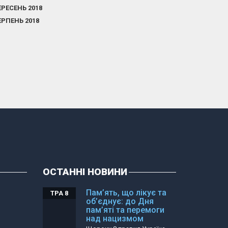
ЕРЕСЕНЬ 2018
ЕРПЕНЬ 2018
ОСТАННІ НОВИНИ
Пам’ять, що лікує та
ТРА 8
об’єднує: до Дня
пам’яті та перемоги
над нацизмом