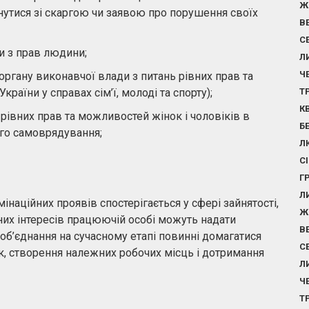
Ж
нутися зі скаргою чи заявою про порушення своїх
В
С
и з прав людини;
Л
Ч
ргану виконавчої влади з питань рівних прав та
раїни у справах сім’ї, молоді та спорту);
Т
К
рівних прав та можливостей жінок і чоловіків в
Б
ого самоврядування;
Л
С
Г
Л
наційних проявів спостерігається у сфері зайнятості,
Ж
них інтересів працюючій особі можуть надати
В
 об’єднання на сучасному етапі повинні домагатися
С
ок, створення належних робочих місць і дотримання
Л
Ч
Т