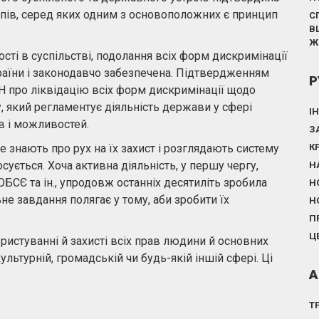
пів, серед яких одним з основоположних є принцип
С
В
Ж
сті в суспільстві, подолання всіх форм дискримінації
раїни і законодавчо забезпечена. Підтвердженням
Р
Н про ліквідацію всіх форм дискримінації щодо
 який регламентує діяльність держави у сфері
І
в і можливостей.
З
 знають про рух на їх захист і розглядають систему
К
сується. Хоча активна діяльність, у першу чергу,
Н
БСЄ та ін., упродовж останніх десятиліть зробила
Н
е завдання полягає у тому, аби зробити їх
Н
П
Ц
ористуванні й захисті всіх прав людини й основних
культурній, громадській чи будь-якій іншій сфері. Ці
А
Т