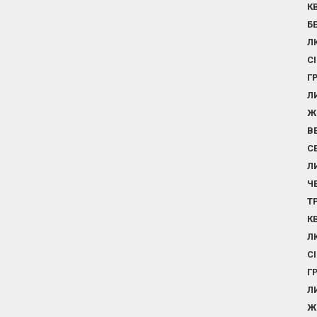
К
Б
Л
С
Г
Л
Ж
В
С
Л
Ч
Т
К
Л
С
Г
Л
Ж