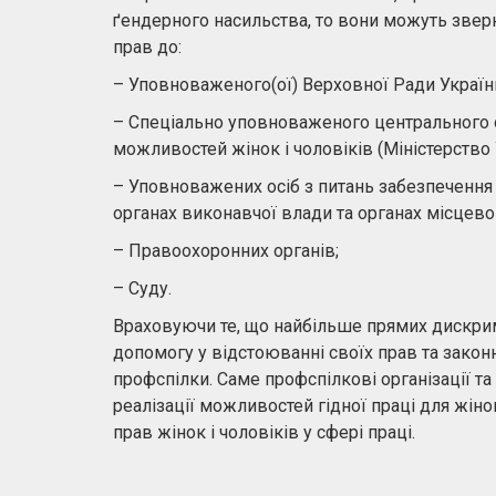
ґендерного насильства, то вони можуть звер
прав до:
– Уповноваженого(ої) Верховної Ради Україн
– Спеціально уповноваженого центрального о
можливостей жінок і чоловіків (Міністерство Ук
– Уповноважених осіб з питань забезпечення 
органах виконавчої влади та органах місцев
– Правоохоронних органів;
– Суду.
Враховуючи те, що найбільше прямих дискримі
допомогу у відстоюванні своїх прав та закон
профспілки. Саме профспілкові організації та
реалізації можливостей гідної праці для жін
прав жінок і чоловіків у сфері праці.