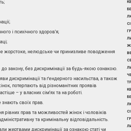
ть;
К
Б
Л
ації;
С
Г
ого і психічного здоров’я;
Л
аці;
Ж
нше жорстоке, нелюдське чи принизливе поводження
В
С
Л
 до закону, без дискримінації за будь-якою ознакою.
Ч
ви дискримінації та ґендерного насильства, а також
Т
жінок, потерпають від різноманітних проявів
К
стіше – у власних сім’ях та на роботі.
Б
 знають своїх прав.
Л
С
я рівних прав та можливостей жінок і чоловіків
Г
адміністративну та кримінальну відповідальність.
Л
ли жертвами дискримінації за ознакою статі чи