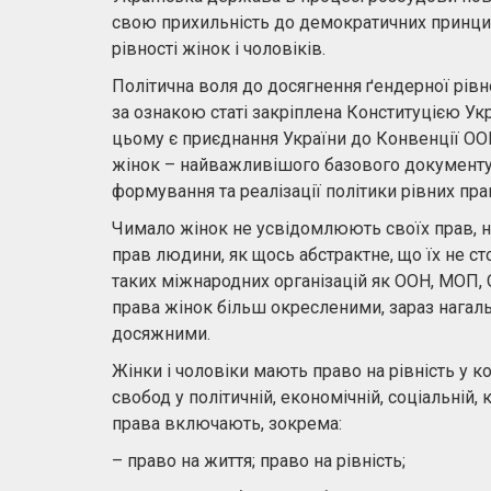
свою прихильність до демократичних принци
рівності жінок і чоловіків.
Політична воля до досягнення ґендерної рівно
за ознакою статі закріплена Конституцією Ук
цьому є приєднання України до Конвенції ОО
жінок – найважливішого базового документу,
формування та реалізації політики рівних пра
Чимало жінок не усвідомлюють своїх прав, не
прав людини, як щось абстрактне, що їх не сто
таких міжнародних організацій як ООН, МОП, О
права жінок більш окресленими, зараз нагальн
досяжними.
Жінки і чоловіки мають право на рівність у к
свобод у політичній, економічній, соціальній, 
права включають, зокрема:
– право на життя; право на рівність;