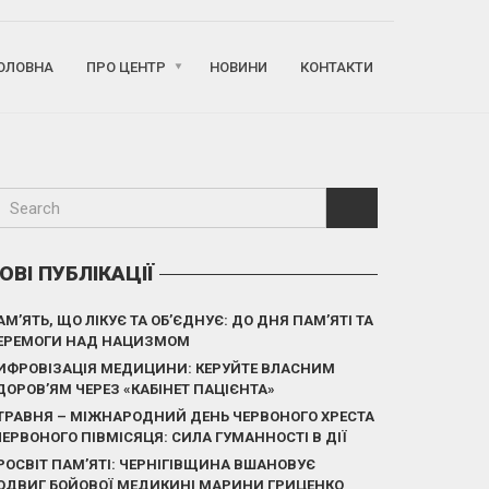
ОЛОВНА
ПРО ЦЕНТР
НОВИНИ
КОНТАКТИ
ОВІ ПУБЛІКАЦІЇ
АМ’ЯТЬ, ЩО ЛІКУЄ ТА ОБ’ЄДНУЄ: ДО ДНЯ ПАМ’ЯТІ ТА
ЕРЕМОГИ НАД НАЦИЗМОМ
ИФРОВІЗАЦІЯ МЕДИЦИНИ: КЕРУЙТЕ ВЛАСНИМ
ДОРОВ’ЯМ ЧЕРЕЗ «КАБІНЕТ ПАЦІЄНТА»
 ТРАВНЯ – МІЖНАРОДНИЙ ДЕНЬ ЧЕРВОНОГО ХРЕСТА
 ЧЕРВОНОГО ПІВМІСЯЦЯ: СИЛА ГУМАННОСТІ В ДІЇ
РОСВІТ ПАМ’ЯТІ: ЧЕРНІГІВЩИНА ВШАНОВУЄ
ОДВИГ БОЙОВОЇ МЕДИКИНІ МАРИНИ ГРИЦЕНКО