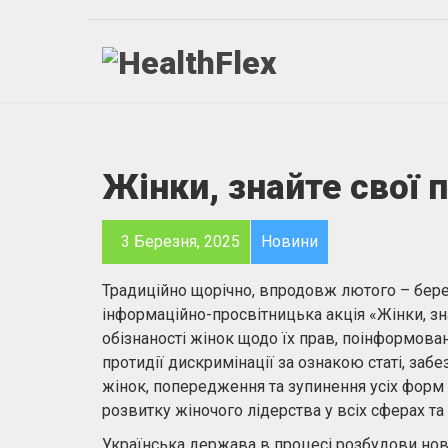
Жінки, знайте свої 
3 Березня, 2025
Новини
Традиційно щорічно, впродовж лютого – бере
інформаційно-просвітницька акція «Жінки, зна
обізнаності жінок щодо їх прав, поінформова
протидії дискримінації за ознакою статі, заб
жінок, попередження та зупинення усіх форм н
розвитку жіночого лідерства у всіх сферах та 
Українська держава в процесі розбудови нов