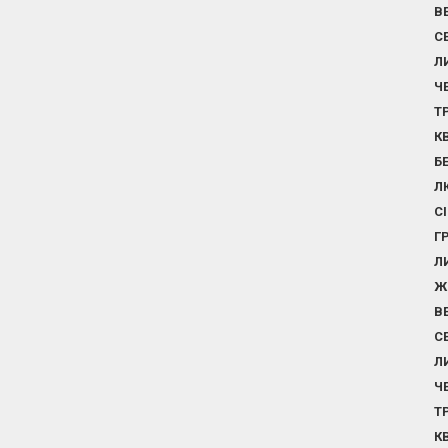
В
С
Л
Ч
Т
К
Б
Л
С
Г
Л
Ж
В
С
Л
Ч
Т
К