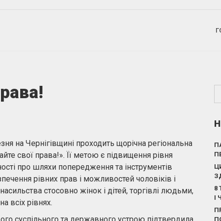
Г
права!
Н
зня на Чернігівщині проходить щорічна регіональна
П
йте свої права!». Її метою є підвищення рівня
П
ності про шляхи попередження та інструментів
Ц
З
езпечення рівних прав і можливостей чоловіків і
8
асильства стосовно жінок і дітей, торгівлі людьми,
І
на всіх рівнях.
П
ого суспільного та державного устрою підтвердила
П