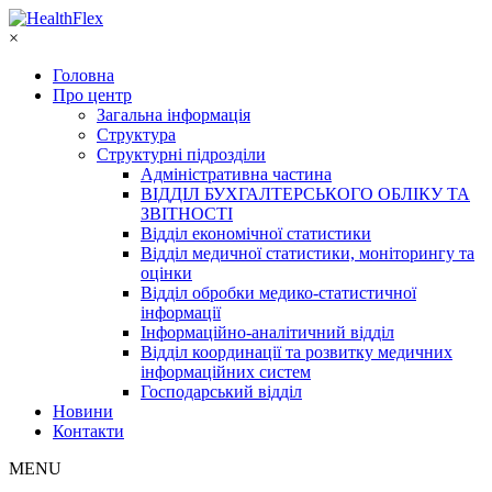
×
Головна
Про центр
Загальна інформація
Структура
Структурні підрозділи
Адміністративна частина
ВІДДІЛ БУХГАЛТЕРСЬКОГО ОБЛІКУ ТА
ЗВІТНОСТІ
Відділ економічної статистики
Відділ медичної статистики, моніторингу та
оцінки
Відділ обробки медико-статистичної
інформації
Інформаційно-аналітичний відділ
Відділ координації та розвитку медичних
інформаційних систем
Господарський відділ
Новини
Контакти
MENU