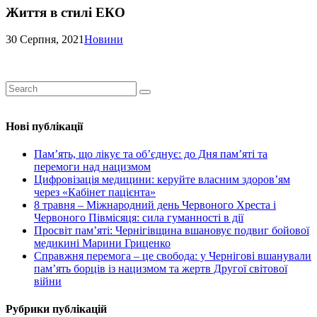
Життя в стилі ЕКО
30 Серпня, 2021
Новини
Нові публікації
Пам’ять, що лікує та об’єднує: до Дня пам’яті та
перемоги над нацизмом
Цифровізація медицини: керуйте власним здоров’ям
через «Кабінет пацієнта»
8 травня – Міжнародний день Червоного Хреста і
Червоного Півмісяця: сила гуманності в дії
Просвіт пам’яті: Чернігівщина вшановує подвиг бойової
медикині Марини Гриценко
Справжня перемога – це свобода: у Чернігові вшанували
пам’ять борців із нацизмом та жертв Другої світової
війни
Рубрики публікацій