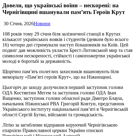
Довели, що українські воїни – нескорені: на
Чернігівщині вшанували пам’ять Героїв Крут
30 Січня, 2026
Новини
108 років тому 29 січня біля залізничної станції в Крутах
кількасот українських вояків і студентів (деяким було всього
16) чотири дні стримували наступ більшовиків на Київ. Цей
подвиг дав можливість укласти Брест-Литовський мир та став
символом нескореності, стійкості і самопожертви української
молоді в боротьбі за державність.
Щорічно пам’ять полеглих захисників вшановують біля
меморіалу «Пам’яті героїв Крут», що на Ніжинщині.
Цьогоріч до заходу долучилися перший заступник голови
ОДА Костянтин Мегем та заступник голови ОДА Іван
Ващенко, заступник голови обласної ради Дмитро Блауш,
начальник Ніжинської РВА Григорій Ковтун, представник
Українського інституту національної пам’яті в Чернігівській
області Сергій Бутко, військові та громадськість.
Літію за загиблими відправив керуючий Чернігівською
єпархією Православної церкви України єпископ
Чернігівський і Ніжинський Антоній.