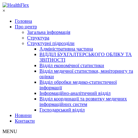
×
Головна
Про центр
Загальна інформація
Структура
Структурні підрозділи
Адміністративна частина
ВІДДІЛ БУХГАЛТЕРСЬКОГО ОБЛІКУ ТА
ЗВІТНОСТІ
Відділ економічної статистики
Відділ медичної статистики, моніторингу та
оцінки
Відділ обробки медико-статистичної
інформації
Інформаційно-аналітичний відділ
Відділ координації та розвитку медичних
інформаційних систем
Господарський відділ
Новини
Контакти
MENU