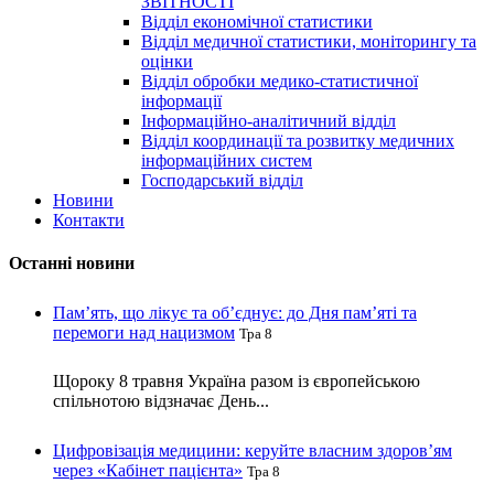
ЗВІТНОСТІ
Відділ економічної статистики
Відділ медичної статистики, моніторингу та
оцінки
Відділ обробки медико-статистичної
інформації
Інформаційно-аналітичний відділ
Відділ координації та розвитку медичних
інформаційних систем
Господарський відділ
Новини
Контакти
Останні новини
Пам’ять, що лікує та об’єднує: до Дня пам’яті та
перемоги над нацизмом
Тра 8
Щороку 8 травня Україна разом із європейською
спільнотою відзначає День...
Цифровізація медицини: керуйте власним здоров’ям
через «Кабінет пацієнта»
Тра 8