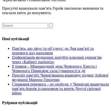
Присутні вшанували пам’ять Героїв хвилиною мовчання та
поклали квіти до монумента.
Нові публікації
Пам’ять, що лікує та об’єднує: до Дня пам’яті та
перемоги над нацизмом
Цифровізація медицини: керуйте власним здоров’ям
через «Кабінет пацієнта»
8 травня – Міжнародний день Червоного Хреста і
Червоного Півмісяця: сила гуманності в дії
Просвіт пам’яті: Чернігівщина вшановує подвиг бойової
медикині Марини Гриценко
Справжня перемога – це свобода: у Чернігові вшанували
пам’ять борців із нацизмом та жертв Другої світової
війни
Рубрики публікацій