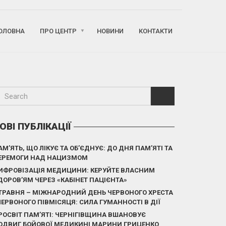
ОЛОВНА
ПРО ЦЕНТР
НОВИНИ
КОНТАКТИ
ОВІ ПУБЛІКАЦІЇ
АМ’ЯТЬ, ЩО ЛІКУЄ ТА ОБ’ЄДНУЄ: ДО ДНЯ ПАМ’ЯТІ ТА
ЕРЕМОГИ НАД НАЦИЗМОМ
ИФРОВІЗАЦІЯ МЕДИЦИНИ: КЕРУЙТЕ ВЛАСНИМ
ДОРОВ’ЯМ ЧЕРЕЗ «КАБІНЕТ ПАЦІЄНТА»
 ТРАВНЯ – МІЖНАРОДНИЙ ДЕНЬ ЧЕРВОНОГО ХРЕСТА
 ЧЕРВОНОГО ПІВМІСЯЦЯ: СИЛА ГУМАННОСТІ В ДІЇ
РОСВІТ ПАМ’ЯТІ: ЧЕРНІГІВЩИНА ВШАНОВУЄ
ОДВИГ БОЙОВОЇ МЕДИКИНІ МАРИНИ ГРИЦЕНКО