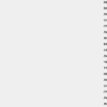
К
Б
Л
С
Г
Л
Ж
В
С
Л
Ч
Т
К
Л
С
Г
Л
Ж