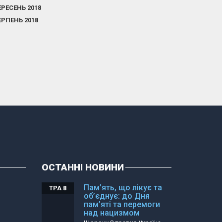
ЕРЕСЕНЬ 2018
ЕРПЕНЬ 2018
ОСТАННІ НОВИНИ
Пам’ять, що лікує та
ТРА 8
об’єднує: до Дня
пам’яті та перемоги
над нацизмом