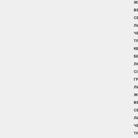
Ж
В
С
Л
Ч
Т
К
Б
Л
С
Г
Л
Ж
В
С
Л
Ч
Т