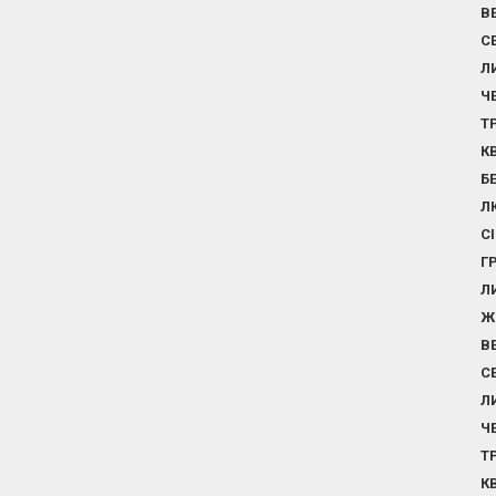
В
С
Л
Ч
Т
К
Б
Л
С
Г
Л
Ж
В
С
Л
Ч
Т
К