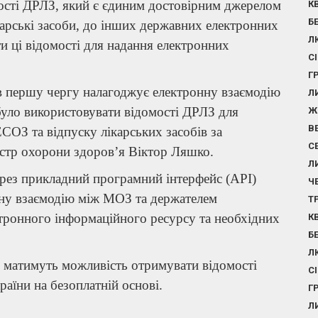
ості ДРЛЗ, який є єдиним достовірним джерелом
К
Б
ікарські засоби, до інших державних електронних
Л
и ці відомості для надання електронних
С
Г
в першу чергу налагоджує електронну взаємодію
Л
уло використовувати відомості ДРЛЗ для
Ж
В
СОЗ та відпуску лікарських засобів за
С
істр охорони здоров’я Віктор Ляшко.
Л
рез прикладний програмний інтерфейс (API)
Ч
йну взаємодію між МОЗ та держателем
Т
тронного інформаційного ресурсу та необхідних
К
Б
Л
 матимуть можливість отримувати відомості
С
раїни на безоплатній основі.
Г
Л