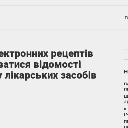
Г
ектронних рецептів
ватися відомості
Н
 лікарських засобів
П
П
Ц
З
8
І
П
П