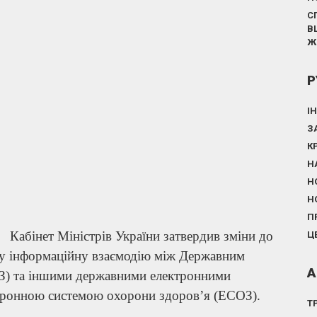
С
В
Ж
Р
І
З
К
Н
Н
Н
П
Кабінет Міністрів України затвердив зміни до
Ц
нну інформаційну взаємодію між Державним
А
ЛЗ) та іншими державними електронними
тронною системою охорони здоров’я (ЕСОЗ).
Т