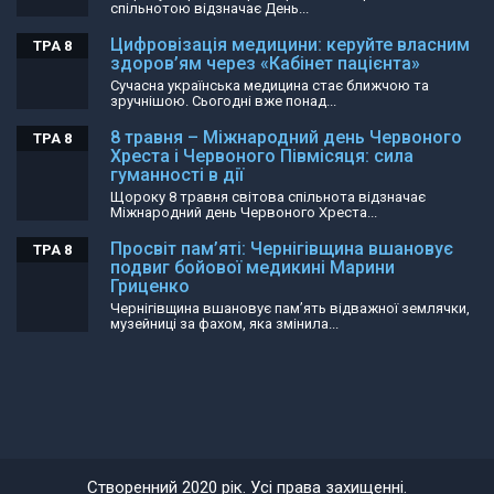
спільнотою відзначає День...
Цифровізація медицини: керуйте власним
ТРА 8
здоров’ям через «Кабінет пацієнта»
Сучасна українська медицина стає ближчою та
зручнішою. Сьогодні вже понад...
8 травня – Міжнародний день Червоного
ТРА 8
Хреста і Червоного Півмісяця: сила
гуманності в дії
Щороку 8 травня світова спільнота відзначає
Міжнародний день Червоного Хреста...
Просвіт пам’яті: Чернігівщина вшановує
ТРА 8
подвиг бойової медикині Марини
Гриценко
Чернігівщина вшановує пам’ять відважної землячки,
музейниці за фахом, яка змінила...
Створенний 2020 рік. Усі права захищенні.