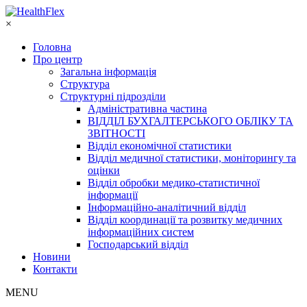
×
Головна
Про центр
Загальна інформація
Структура
Структурні підрозділи
Адміністративна частина
ВІДДІЛ БУХГАЛТЕРСЬКОГО ОБЛІКУ ТА
ЗВІТНОСТІ
Відділ економічної статистики
Відділ медичної статистики, моніторингу та
оцінки
Відділ обробки медико-статистичної
інформації
Інформаційно-аналітичний відділ
Відділ координації та розвитку медичних
інформаційних систем
Господарський відділ
Новини
Контакти
MENU