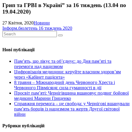
Грип та ГРВІ в Україні” за 16 тиждень (13.04 по
19.04.2020)
27 Квітня, 2020
Новини
Iнформ.бюлетень 16 тиждень 2020
Нові публікації
Пам’ять, що лікує та об’єднує: до Дня пам’яті та
перемоги над нацизмом
Цифровізація медицини: керуйте власним здоров’ям
через «Кабінет пацієнта»
8 травня – Міжнародний день Червоного Хреста і
Червоного Півмісяця: сила гуманності в дії
Просвіт пам’яті: Чернігівщина вшановує подвиг бойової
медикині Марини Гриценко
Справжня перемога – це свобода: у Чернігові вшанували
пам’ять борців із нацизмом та жертв Другої світової
війни
Рубрики публікацій