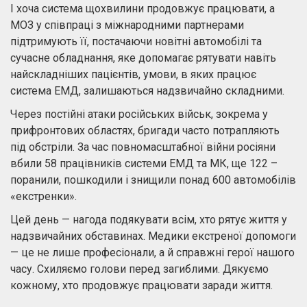
І хоча система щохвилини продовжує працювати, а
МОЗ у співпраці з міжнародними партнерами
підтримують її, постачаючи новітні автомобілі та
сучасне обладнання, яке допомагає рятувати навіть
найскладніших пацієнтів, умови, в яких працює
система ЕМД, залишаються надзвичайно складними.
Через постійні атаки російських військ, зокрема у
прифронтових областях, бригади часто потрапляють
під обстріли. За час повномасштабної війни росіяни
вбили 58 працівників системи ЕМД та МК, ще 122 –
поранили, пошкодили і знищили понад 600 автомобілів
«екстренки».
Цей день — нагода подякувати всім, хто рятує життя у
надзвичайних обставинах. Медики екстреної допомоги
— це не лише професіонали, а й справжні герої нашого
часу. Схиляємо голови перед загиблими. Дякуємо
кожному, хто продовжує працювати заради життя.