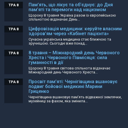
Пам’ять, що лікує та об’єднує: до Дня
ТРА 8
пам’яті та перемоги над нацизмом
Щороку 8 травня Україна разом із європейською
спільнотою відзначає День...
Цифровізація медицини: керуйте власним
ТРА 8
здоров’ям через «Кабінет пацієнта»
Сучасна українська медицина стає ближчою та
зручнішою. Сьогодні вже понад...
8 травня – Міжнародний день Червоного
ТРА 8
Хреста і Червоного Півмісяця: сила
гуманності в дії
Щороку 8 травня світова спільнота відзначає
Міжнародний день Червоного Хреста...
Просвіт пам’яті: Чернігівщина вшановує
ТРА 8
подвиг бойової медикині Марини
Гриценко
Чернігівщина вшановує пам’ять відважної землячки,
музейниці за фахом, яка змінила...