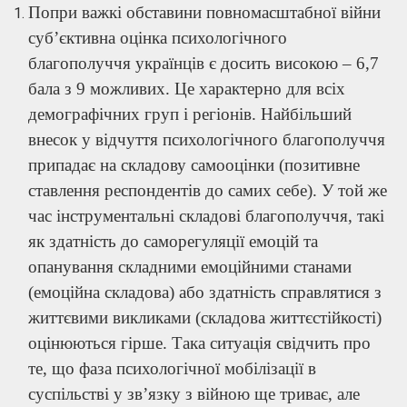
Попри важкі обставини повномасштабної війни
суб’єктивна оцінка психологічного
благополуччя українців є досить високою – 6,7
бала з 9 можливих. Це характерно для всіх
демографічних груп і регіонів. Найбільший
внесок у відчуття психологічного благополуччя
припадає на складову самооцінки (позитивне
ставлення респондентів до самих себе). У той же
час інструментальні складові благополуччя, такі
як здатність до саморегуляції емоцій та
опанування складними емоційними станами
(емоційна складова) або здатність справлятися з
життєвими викликами (складова життєстійкості)
оцінюються гірше. Така ситуація свідчить про
те, що фаза психологічної мобілізації в
суспільстві у зв’язку з війною ще триває, але