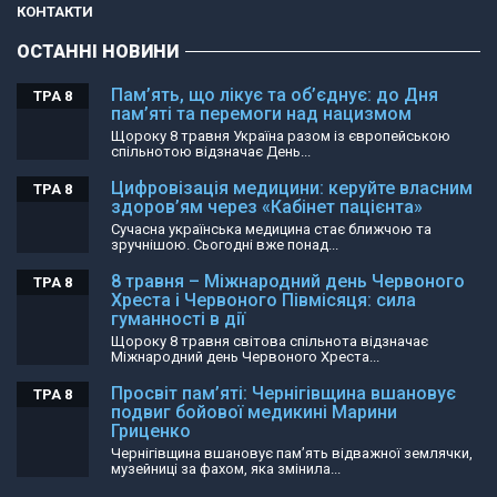
КОНТАКТИ
ОСТАННІ НОВИНИ
Пам’ять, що лікує та об’єднує: до Дня
ТРА 8
пам’яті та перемоги над нацизмом
Щороку 8 травня Україна разом із європейською
спільнотою відзначає День...
Цифровізація медицини: керуйте власним
ТРА 8
здоров’ям через «Кабінет пацієнта»
Сучасна українська медицина стає ближчою та
зручнішою. Сьогодні вже понад...
8 травня – Міжнародний день Червоного
ТРА 8
Хреста і Червоного Півмісяця: сила
гуманності в дії
Щороку 8 травня світова спільнота відзначає
Міжнародний день Червоного Хреста...
Просвіт пам’яті: Чернігівщина вшановує
ТРА 8
подвиг бойової медикині Марини
Гриценко
Чернігівщина вшановує пам’ять відважної землячки,
музейниці за фахом, яка змінила...