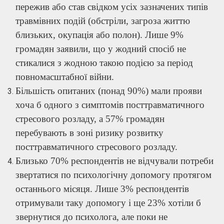
пережив або став свідком усіх зазначених типів
травмівних подій (обстріли, загроза життю
близьких, окупація або полон). Лише 9%
громадян заявили, що у жодний спосіб не
стикалися з жодною такою подією за період
повномасштабної війни.
Більшість опитаних (понад 90%) мали прояви
хоча б одного з симптомів посттравматичного
стресового розладу, а 57% громадян
перебувають в зоні ризику розвитку
посттравматичного стресового розладу.
Близько 70% респондентів не відчували потреби
звертатися по психологічну допомогу протягом
останнього місяця. Лише 3% респондентів
отримували таку допомогу і ще 23% хотіли б
звернутися до психолога, але поки не