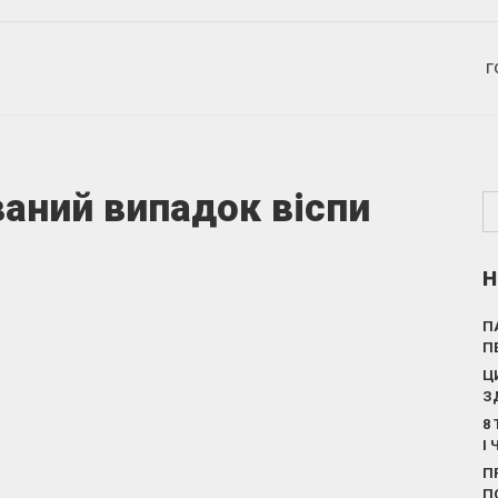
Г
ваний випадок віспи
Н
П
П
Ц
З
8
І
П
П