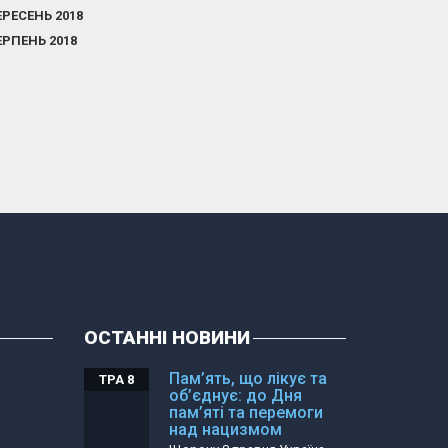
ЕРЕСЕНЬ 2018
ЕРПЕНЬ 2018
ОСТАННІ НОВИНИ
Пам’ять, що лікує та
ТРА 8
об’єднує: до Дня
пам’яті та перемоги
над нацизмом