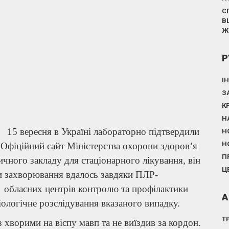
С
В
Ж
Р
І
З
К
Н
15 вересня в Україні лабораторно підтвердили
Н
Н
 Офіційний сайт Міністерства охорони здоров’я
П
ичного закладу для стаціонарного лікування, він
Ц
ти захворювання вдалось завдяки ПЛР-
 обласних центрів контролю та профілактики
А
ологічне розслідування вказаного випадку.
Т
із хворими на віспу мавп та не виїздив за кордон.