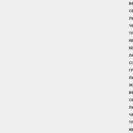
В
С
Л
Ч
Т
К
Б
Л
С
Г
Л
Ж
В
С
Л
Ч
Т
К