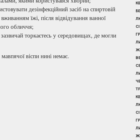
іалами, якими користувався хворий;
К
стовувати дезінфекційний засіб на спиртовій
Б
вживанням їжі, після відвідування ванної
Л
ного обличчя;
С
Г
 зазвичай торкаєтесь у середовищах, де могли
Л
Ж
 мавпячої віспи нині немає.
В
С
Л
Ч
Т
К
Л
С
Г
Л
Ж