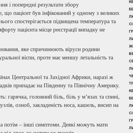
К
ня і попередні результати збору
Б
е, що пацієнт був інфікований у одному з великих
Л
 нього спостерігається підвищена температура та
С
форту пацієнта місце реєстрації випадку не
Г
Л
Ж
орювання, яке спричинюють віруси родини
В
уральної віспи, проте має меншу летальність та
С
Л
Ч
аїнах Центральної та Західної Африки, наразі ж
Т
адків припадає на Південну та Північну Америку.
К
: гарячка, головний біль, біль у м’язах та спині,
Б
узлів, озноб, закладеність носа, кашель, висип на
Л
С
Г
, а потім – інші симптоми. Деякі можуть мати
Л
є від двох до чотирьох тижнів.