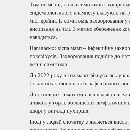
Тим не менш, поява симптомів захворюван
епідеміологічного анамнезу вказують на т
міст країни. Із симптомів захворювання у
висипання на тілі. З метою збереження ком
наводиться.
Нагадаємо: віспа мавп – інфекційне захв
поксвірусів. Захворювання подібне до нат
легші симптоми.
До 2022 року віспа мавп фіксувалась у кр
більш ніж половина всіх зафіксованих вип
До основних симптомів віспи мавп належать
а також у горлі, збільшення лімфатичних в
шкірі у вигляді пухирців.
Іноді у людей спочатку з’являється висип
лише висип. Захворювання зазвичай трива