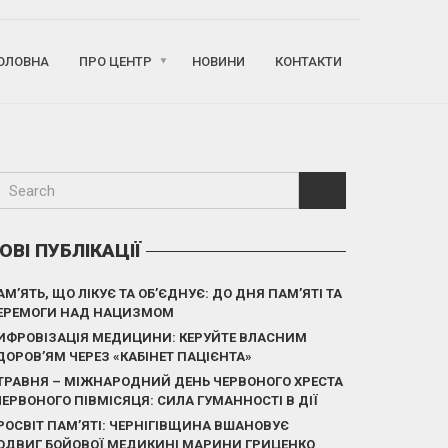
ОЛОВНА
ПРО ЦЕНТР
НОВИНИ
КОНТАКТИ
ОВІ ПУБЛІКАЦІЇ
АМ’ЯТЬ, ЩО ЛІКУЄ ТА ОБ’ЄДНУЄ: ДО ДНЯ ПАМ’ЯТІ ТА
ЕРЕМОГИ НАД НАЦИЗМОМ
ИФРОВІЗАЦІЯ МЕДИЦИНИ: КЕРУЙТЕ ВЛАСНИМ
ДОРОВ’ЯМ ЧЕРЕЗ «КАБІНЕТ ПАЦІЄНТА»
 ТРАВНЯ – МІЖНАРОДНИЙ ДЕНЬ ЧЕРВОНОГО ХРЕСТА
 ЧЕРВОНОГО ПІВМІСЯЦЯ: СИЛА ГУМАННОСТІ В ДІЇ
РОСВІТ ПАМ’ЯТІ: ЧЕРНІГІВЩИНА ВШАНОВУЄ
ОДВИГ БОЙОВОЇ МЕДИКИНІ МАРИНИ ГРИЦЕНКО