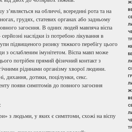
Ж
В
 з’являється на обличчі, всередині рота та на
С
 ногах, грудях, статевих органах або задньому
Л
 повного загоєння. В одних людей мавпяча віспа
Ч
 серйозні наслідки із потребою лікування в
Т
рупи підвищеного ризику тяжкого перебігу цього
К
юди з ослабленим імунітетом. Віспа мавп може
Б
цього потрібен прямий фізичний контакт з
Л
гічними рідинами організму хворої людини.
С
Г
ні, дихання, дотики, поцілунки, секс.
Л
нту появи симптомів до повного загоєння
Ж
В
:
С
Л
ри» з людьми, у яких є симптоми, схожі на віспу
Ч
Т