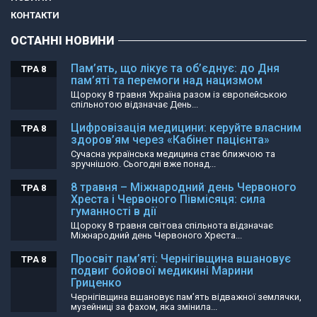
КОНТАКТИ
ОСТАННІ НОВИНИ
Пам’ять, що лікує та об’єднує: до Дня
ТРА 8
пам’яті та перемоги над нацизмом
Щороку 8 травня Україна разом із європейською
спільнотою відзначає День...
Цифровізація медицини: керуйте власним
ТРА 8
здоров’ям через «Кабінет пацієнта»
Сучасна українська медицина стає ближчою та
зручнішою. Сьогодні вже понад...
8 травня – Міжнародний день Червоного
ТРА 8
Хреста і Червоного Півмісяця: сила
гуманності в дії
Щороку 8 травня світова спільнота відзначає
Міжнародний день Червоного Хреста...
Просвіт пам’яті: Чернігівщина вшановує
ТРА 8
подвиг бойової медикині Марини
Гриценко
Чернігівщина вшановує пам’ять відважної землячки,
музейниці за фахом, яка змінила...