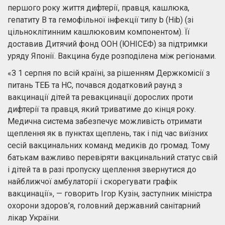
першого року життя дифтерії, правця, кашлюка,
гепатиту В та гемофільної інфекції типу b (Hib) (зі
цільноклітинним кашлюковим компонентом). Її
доставив Дитячий фонд ООН (ЮНІСЕФ) за підтримки
уряду Японії. Вакцина буде розподілена між регіонами.
«З 1 серпня по всій країні, за рішенням Держкомісії з
питань ТЕБ та НС, почався додатковий раунд з
вакцинації дітей та ревакцинації дорослих проти
дифтерії та правця, який триватиме до кінця року.
Медична система забезпечує можливість отримати
щеплення як в пунктах щеплень, так і під час виїзних
сесій вакцинальних команд медиків до громад. Тому
батькам важливо перевіряти вакцинальний статус свій
і дітей та в разі пропуску щеплення звернутися до
найближчої амбулаторії і скорегувати графік
вакцинації», — говорить Ігор Кузін, заступник міністра
охорони здоров’я, головний державний санітарний
лікар України.