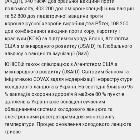
(АКДП), 340 тисяч доз оральної вакцини проти
поліомієліту, 403 200 доз омікрон-специфічних вакцин
та 52 800 доз педіатричної вакцини проти
коронавірусної хвороби виробництва Pfizer, 108 200
доз комбінованої вакцини проти кору, паротиту і
краснухи (КПК) за підтримки уряду Японії, Агентства
США з міжнародного розвитку (USAID) та Глобального
альянсу з вакцин та імунізації (Gavi).
ЮНІСЕФ також співпрацює з Агентством США з
міжнародного розвитку (USAID), Світовим банком та
ініціативою COVAX задля модернізації інфраструктури
холодового ланцюга в Україні. На сьогодні близько 95
% закладів охорони здоров’я й майже 80 % пунктів
щеплень в Україні вже оснащені сучасним
обладнанням системи холодового ланцюга та
електронними реєстраторами для моніторингу
температури. Процес оновлення холодового ланцюга
триває.