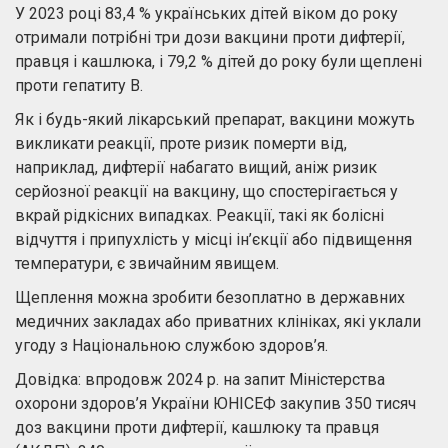
У 2023 році 83,4 % українських дітей віком до року
отримали потрібні три дози вакцини проти дифтерії,
правця і кашлюка, і 79,2 % дітей до року були щеплені
проти гепатиту В.
Як і будь-який лікарський препарат, вакцини можуть
викликати реакції, проте ризик померти від,
наприклад, дифтерії набагато вищий, аніж ризик
серйозної реакції на вакцину, що спостерігається у
вкрай рідкісних випадках. Реакції, такі як болісні
відчуття і припухлість у місці ін’єкції або підвищення
температури, є звичайним явищем.
Щеплення можна зробити безоплатно в державних
медичних закладах або приватних клініках, які уклали
угоду з Національною службою здоров’я.
Довідка: впродовж 2024 р. на запит Міністерства
охорони здоров’я України ЮНІСЕФ закупив 350 тисяч
доз вакцини проти дифтерії, кашлюку та правця