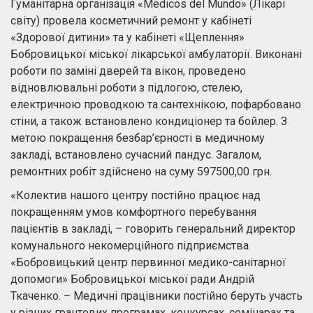
Гуманітарна організація «Medicos del Mundo» (Лікарі
світу) провела косметичний ремонт у кабінеті
«Здорової дитини» та у кабінеті «Щеплення»
Бобровицької міської лікарської амбулаторії. Виконані
роботи по заміні дверей та вікон, проведено
відновлювальні роботи з підлогою, стелею,
електричною проводкою та сантехнікою, пофарбовано
стіни, а також встановлено кондиціонер та бойлер. З
метою покращення безбар’єрності в медичному
закладі, встановлено сучасний пандус. Загалом,
ремонтних робіт здійснено на суму 597500,00 грн.
«Колектив нашого центру постійно працює над
покращенням умов комфортного перебування
пацієнтів в закладі, – говорить генеральний директор
комунального некомерційного підприємства
«Бобровицький центр первинної медико-санітарної
допомоги» Бобровицької міської ради Андрій
Ткаченко. – Медичні працівники постійно беруть участь
у різних грантових програмах, конкурсах, семінарах та