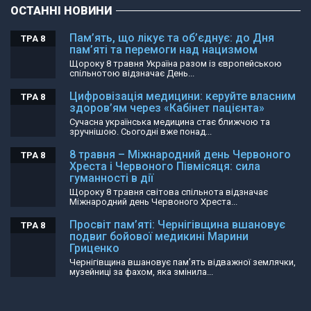
ОСТАННІ НОВИНИ
Пам’ять, що лікує та об’єднує: до Дня
ТРА 8
пам’яті та перемоги над нацизмом
Щороку 8 травня Україна разом із європейською
спільнотою відзначає День...
Цифровізація медицини: керуйте власним
ТРА 8
здоров’ям через «Кабінет пацієнта»
Сучасна українська медицина стає ближчою та
зручнішою. Сьогодні вже понад...
8 травня – Міжнародний день Червоного
ТРА 8
Хреста і Червоного Півмісяця: сила
гуманності в дії
Щороку 8 травня світова спільнота відзначає
Міжнародний день Червоного Хреста...
Просвіт пам’яті: Чернігівщина вшановує
ТРА 8
подвиг бойової медикині Марини
Гриценко
Чернігівщина вшановує пам’ять відважної землячки,
музейниці за фахом, яка змінила...