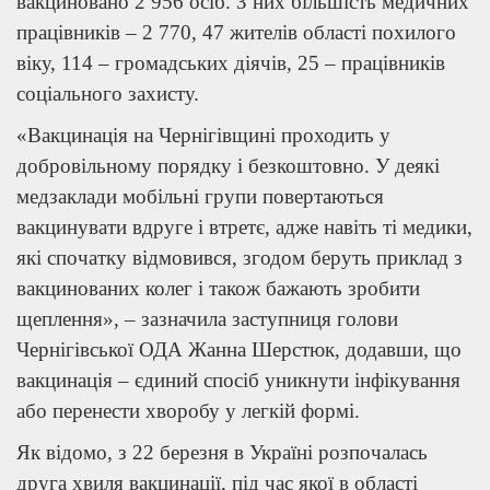
вакциновано 2 956 осіб. З них більшість медичних
працівників – 2 770, 47 жителів області похилого
віку, 114 – громадських діячів, 25 – працівників
соціального захисту.
«Вакцинація на Чернігівщині проходить у
добровільному порядку і безкоштовно. У деякі
медзаклади мобільні групи повертаються
вакцинувати вдруге і втретє, адже навіть ті медики,
які спочатку відмовився, згодом беруть приклад з
вакцинованих колег і також бажають зробити
щеплення», – зазначила заступниця голови
Чернігівської ОДА Жанна Шерстюк, додавши, що
вакцинація – єдиний спосіб уникнути інфікування
або перенести хворобу у легкій формі.
Як відомо, з 22 березня в Україні розпочалась
друга хвиля вакцинації, під час якої в області