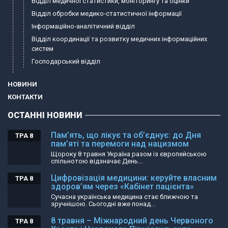
Відділ медичної статистики, моніторингу та оцінки
Відділ обробки медико-статистичної інформації
Інформаційно-аналітичний відділ
Відділ координації та розвитку медичних інформаційних
систем
Господарський відділ
НОВИНИ
КОНТАКТИ
ОСТАННІ НОВИНИ
Пам’ять, що лікує та об’єднує: до Дня
ТРА 8
пам’яті та перемоги над нацизмом
Щороку 8 травня Україна разом із європейською
спільнотою відзначає День...
Цифровізація медицини: керуйте власним
ТРА 8
здоров’ям через «Кабінет пацієнта»
Сучасна українська медицина стає ближчою та
зручнішою. Сьогодні вже понад...
8 травня – Міжнародний день Червоного
ТРА 8