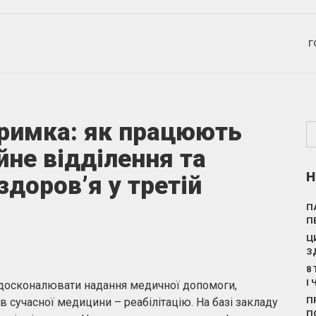
Г
тримка: як працюють
йне відділення та
Н
доров’я у третій
П
П
Ц
З
8
І
вдосконалювати надання медичної допомоги,
П
сучасної медицини – реабілітацію. На базі закладу
П