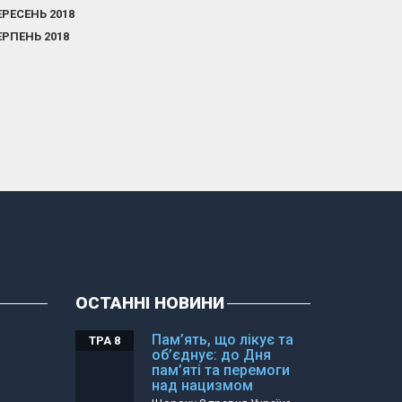
ЕРЕСЕНЬ 2018
ЕРПЕНЬ 2018
ОСТАННІ НОВИНИ
Пам’ять, що лікує та
ТРА 8
об’єднує: до Дня
пам’яті та перемоги
над нацизмом