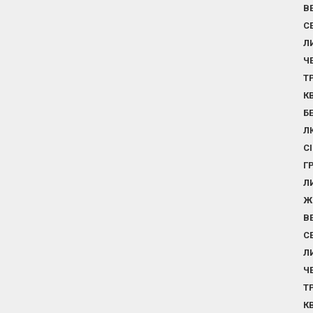
В
С
Л
Ч
Т
К
Б
Л
С
Г
Л
Ж
В
С
Л
Ч
Т
К