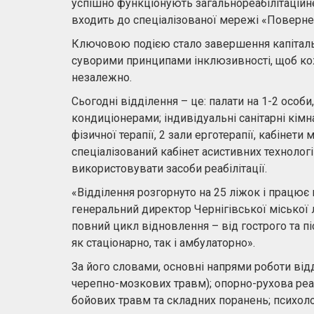
успішно функціонують загальнореабілітаційне
входить до спеціалізованої мережі «Поверне
Ключовою подією стало завершення капіталь
суворими принципами інклюзивності, щоб ко
незалежно.
Сьогодні відділення – це: палати на 1-2 осо
кондиціонерами; індивідуальні санітарні кімна
фізичної терапії, 2 зали ерготерапії, кабінети 
спеціалізований кабінет асистивних технологі
використовувати засоби реабілітації.
«Відділення розгорнуто на 25 ліжок і працює
генеральний директор Чернігівської міської л
повний цикл відновлення – від гострого та пі
як стаціонарно, так і амбулаторно».
За його словами, основні напрями роботи відді
черепно-мозкових травм); опорно-рухова реабі
бойових травм та складних поранень; психоло