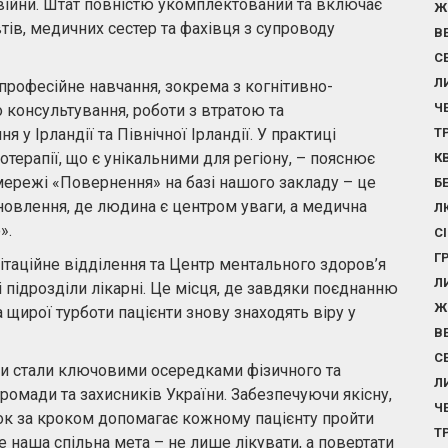
війни. Штат повністю укомплектований та включає
Ж
втів, медичних сестер та фахівця з супроводу
В
С
Л
професійне навчання, зокрема з когнітивно-
Ч
о консультування, роботи з втратою та
 у Ірландії та Північної Ірландії. У практиці
Т
терапії, що є унікальними для регіону, – пояснює
К
 мережі «Повернення» на базі нашого закладу – це
Б
новлення, де людина є центром уваги, а медична
Л
».
С
Г
літаційне відділення та Центр ментального здоров’я
Л
підрозділи лікарні. Це місця, де завдяки поєднанню
Ж
 щирої турботи пацієнти знову знаходять віру у
В
С
три стали ключовими осередками фізичного та
Л
омади та захисників України. Забезпечуючи якісну,
Ч
рок за кроком допомагає кожному пацієнту пройти
Т
 наша спільна мета – не лише лікувати, а повертати