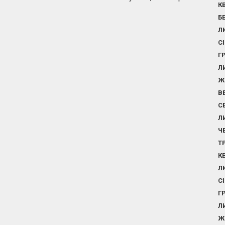
К
Б
Л
С
Г
Л
Ж
В
С
Л
Ч
Т
К
Л
С
Г
Л
Ж