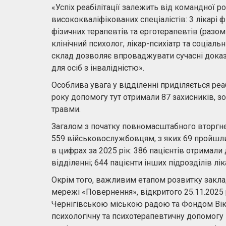
«Успіх реабілітації залежить від командної 
висококваліфікованих спеціалістів: 3 лікарі 
фізичних терапевтів та ерготерапевтів (разом
клінічний психолог, лікар-психіатр та соціаль
склад дозволяє впроваджувати сучасні доказо
для осіб з інвалідністю».
Особлива увага у відділенні приділяється реа
року допомогу тут отримали 87 захисників, зок
травми.
Загалом з початку повномасштабного вторгнен
559 військовослужбовцям, з яких 69 пройшли
в цифрах за 2025 рік: 386 пацієнтів отримал
відділенні; 644 пацієнти інших підрозділів лі
Окрім того, важливим етапом розвитку закла
мережі «Повернення», відкритого 25.11.2025
Чернігівською міською радою та Фондом Вікт
психологічну та психотерапевтичну допомогу 