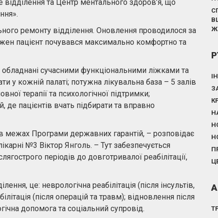
 відділення та Центр ментального здоров’я, що
С
ння».
В
Ж
ного ремонту відділення. Оновлення проводилося за
жен пацієнт почувався максимально комфортно та
Р
би, обладнані сучасними функціональними ліжками та
І
ти у кожній палаті; потужна лікувальна база – 5 залів
З
мовної терапії та психологічної підтримки;
К
й, де пацієнтів вчать підбирати та вправно
Н
Н
 в межах Програми державних гарантій, – розповідає
Н
ікарні №3 Віктор Янголь. – Тут забезпечується
П
слягострого періодів до довготривалої реабілітації,
Ц
лення, це: неврологічна реабілітація (після інсультів,
А
літація (після операцій та травм); відновлення після
гічна допомога та соціальний супровід.
Т