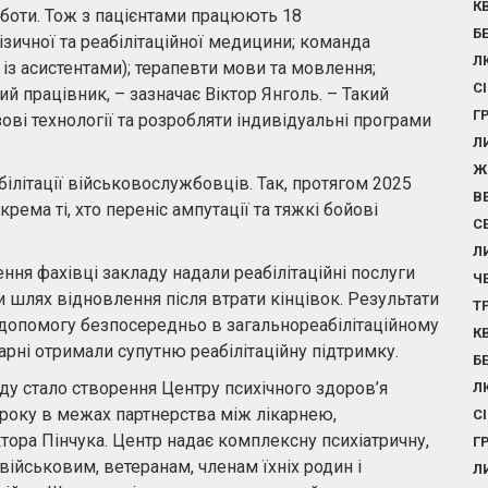
К
роботи. Тож з пацієнтами працюють 18
Б
фізичної та реабілітаційної медицини; команда
Л
 із асистентами); терапевти мови та мовлення;
С
ний працівник, – зазначає Віктор Янголь. – Такий
Г
ві технології та розробляти індивідуальні програми
Л
Ж
білітації військовослужбовців. Так, протягом 2025
В
рема ті, хто переніс ампутації та тяжкі бойові
С
Л
ня фахівці закладу надали реабілітаційні послуги
Ч
 шлях відновлення після втрати кінцівок. Результати
Т
и допомогу безпосередньо в загальнореабілітаційному
К
карні отримали супутню реабілітаційну підтримку.
Б
ду стало створення Центру психічного здоров’я
Л
 року в межах партнерства між лікарнею,
С
ора Пінчука. Центр надає комплексну психіатричну,
Г
військовим, ветеранам, членам їхніх родин і
Л