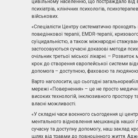
цивільному населенню, що постраждало від 
психіатрів, клінічних психологів, психотерапе
військових.
«Спеціалісти Центру систематично проходять 
поведінкової терапії, EMDR-терапії, кризовог
суїцидальністю, а також міжнародні стажування
застосовуються сучасні доказові методи психо
очільник третьої міської лікарні. – Розвиток
крок до створення європейської системи від
допомога – доступною, фаховою та людяною
Варто наголосити, що сьогодні загальнореабі
мережі «Повернення» – це не просто медичні 
високих технологій, інклюзивного простору та
власні можливості.
«У складні часи воєнного сьогодення ці цен
ментального відновлення мешканців нашої гр
сучасну та доступну допомогу, наш заклад к
шлях від травми до повноцінного життя. Адже