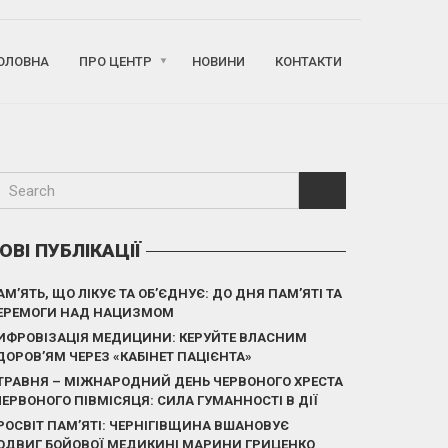
ОЛОВНА
ПРО ЦЕНТР
НОВИНИ
КОНТАКТИ
ОВІ ПУБЛІКАЦІЇ
АМ’ЯТЬ, ЩО ЛІКУЄ ТА ОБ’ЄДНУЄ: ДО ДНЯ ПАМ’ЯТІ ТА
ЕРЕМОГИ НАД НАЦИЗМОМ
ИФРОВІЗАЦІЯ МЕДИЦИНИ: КЕРУЙТЕ ВЛАСНИМ
ДОРОВ’ЯМ ЧЕРЕЗ «КАБІНЕТ ПАЦІЄНТА»
 ТРАВНЯ – МІЖНАРОДНИЙ ДЕНЬ ЧЕРВОНОГО ХРЕСТА
 ЧЕРВОНОГО ПІВМІСЯЦЯ: СИЛА ГУМАННОСТІ В ДІЇ
РОСВІТ ПАМ’ЯТІ: ЧЕРНІГІВЩИНА ВШАНОВУЄ
ОДВИГ БОЙОВОЇ МЕДИКИНІ МАРИНИ ГРИЦЕНКО