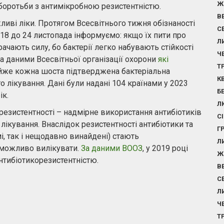
Ж
ї боротьби з антимікробною резистентністю.
В
ливі ліки. Протягом Всесвітнього тижня обізнаності
С
 18 до 24 листопада інформуємо: якщо їх пити про
Л
ачають силу, бо бактерії легко набувають стійкості
Ч
 За даними Всесвітньої організації охорони
які
Т
айже кожна шоста підтверджена бактеріальна
К
о лікування. Дані були надані 104 країнами у 2023
Б
ік.
Л
резистентності – надмірне використання антибіотиків
С
лікування. Внаслідок резистентності антибіотики та
Г
і, так і нещодавно винайдені) стають
Л
еможливо вилікувати.
За даними ВООЗ
, у 2019 році
Ж
антибіотикорезистентністю.
В
С
Л
Ч
Т