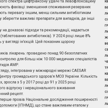
ого спектра цефтріаксону удвічі та левофлоксацину
К
яснюють фахівці: зменшення споживання резервних
Б
адають перевагу іншим, менш сильним антибіотикам
Л
у зберегти важливі препарати для випадків, де інші
С
Г
 на доказові підходи та рекомендації, надається
Л
(таблетованих антибіотиків). У 2024 році лише 8%
Ж
 у вигляді ін’єкцій. Цей показник щороку
В
С
ників лікарень: проведено понад 90 безоплатних
Л
контролю для більш ніж 10 000 медичних спеціалістів
Ч
тидія АМР.
Т
ляду, інтегрована у міжнародні мережі CAESAR
К
Центру громадського здоров’я МОЗ України. Кількість
Б
, зросла з 5 у 2017 році до 91 у 2025 році.
Л
го відпуску і нераціонального вживання
С
онний рецепт.
Г
вперше провів Національне дослідження поширеності
Л
ї допомоги (ІПНМД), що стане важливим етапом у