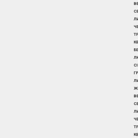
В
С
Л
Ч
Т
К
Б
Л
С
Г
Л
Ж
В
С
Л
Ч
Т
К