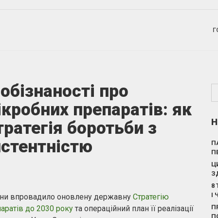
Г
обізнаності про
ікробних препаратів: як
Н
ратегія боротьби з
стентністю
П
П
Ц
З
8
І
раїни впровадило оновлену державну
Стратегію
П
паратів до 2030 року
та операційний план її реалізації
П