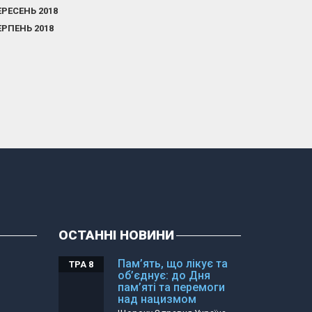
ЕРЕСЕНЬ 2018
ЕРПЕНЬ 2018
ОСТАННІ НОВИНИ
Пам’ять, що лікує та
ТРА 8
об’єднує: до Дня
пам’яті та перемоги
над нацизмом