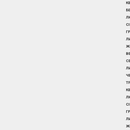
К
Б
Л
С
Г
Л
Ж
В
С
Л
Ч
Т
К
Л
С
Г
Л
Ж