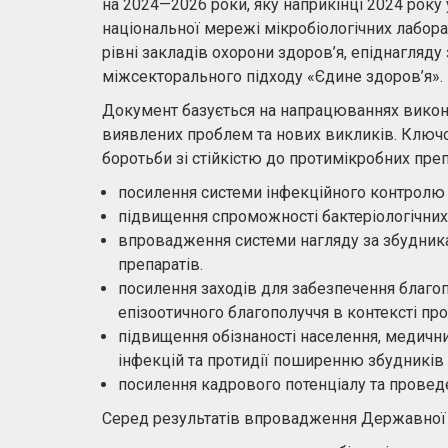
на 2024—2026 роки, яку наприкінці 2024 року
національної мережі мікробіологічних лабора
рівні закладів охорони здоров’я, епіднагляд
міжсекторального підходу «Єдине здоров’я».
Документ базується на напрацюваннях викона
виявлених проблем та нових викликів. Ключо
боротьби зі стійкістю до протимікробних преп
посилення системи інфекційного контролю 
підвищення спроможності бактеріологічних
впровадження системи нагляду за збудник
препаратів.
посилення заходів для забезпечення благоп
епізоотичного благополуччя в контексті пр
підвищення обізнаності населення, медичн
інфекцій та протидії поширенню збудників
посилення кадрового потенціалу та провед
Серед результатів впровадження Державної 