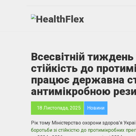
Всесвітній тиждень 
стійкість до протим
працює державна ст
антимікробною рези
18 Листопада, 2025
Новини
Рік тому Міністерство охорони здоров’я Ук
боротьби зі стійкістю до протимікробних пре