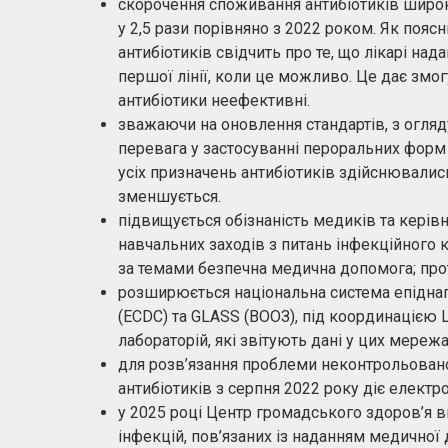
скорочення споживання антибіотиків широк
у 2,5 рази порівняно з 2022 роком. Як по
антибіотиків свідчить про те, що лікарі н
першої лінії, коли це можливо. Це дає змог
антибіотики неефективні.
зважаючи на оновлення стандартів, з огляду
перевага у застосуванні пероральних форм 
усіх призначень антибіотиків здійснювались
зменшується.
підвищується обізнаність медиків та керів
навчальних заходів з питань інфекційного 
за темами безпечна медична допомога; про
розширюється національна система епіднаг
(ECDC) та GLASS (ВООЗ), під координацією 
лабораторій, які звітують дані у цих мережах
для розв’язання проблеми неконтрольовано
антибіотиків з серпня 2022 року діє електр
у 2025 році Центр громадського здоров’я 
інфекцій, пов’язаних із наданням медично