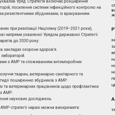
 ухвалив Уряд. Стратегія включає розширення
С
торій, посилення системи інфекційного контролю на
В
у за резистентними збудниками, із врахуванням
Ж
них при реалізації Нацплану (2019–2021 роки),
Р
ві напрями ухваленої Урядом державної Стратегії
аратів до 2030 року:
І
З
в закладах охорони здоров’я.
К
 лабораторій.
Н
ами з АМР та споживанням антимікробних
Н
Н
олуччя тварин, ветеринарно-санітарного та
П
отидії поширенню збудників з АМР.
Ц
их та ветеринарних працівників щодо профілактики
 з АМР.
А
ення наукових досліджень.
АМР-стратегії наразі можна виокремити:
Т