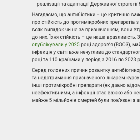
реалізації та адаптації Державної стратегі
Нагадаємо, що антибіотики – це критично важ
про стійкість до протимікробних препаратів з
всяк випадок чи не за призначенням, вони втр
до них. Їхня стійкість – це наша вразливість.
опублікували у 2025
році здоров’я (ВООЗ), м
інфекція у світі вже нечутлива до стандартног
році та 110 країнами у період з 2016 по 2023 р
Серед головних причин розвитку антибіотико
та недотримання призначеного лікарем курсу 
інші протимікробні препарати (як давно відом
неефективними, а інфекції стає важко або н
майже 5 мільйонів смертей були пов’язані з 