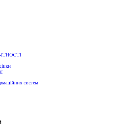
ВІТНОСТІ
цінки
ії
ормаційних систем
і