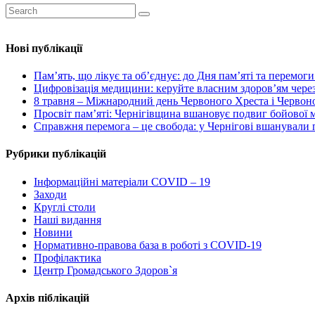
Нові публікації
Пам’ять, що лікує та об’єднує: до Дня пам’яті та перемог
Цифровізація медицини: керуйте власним здоров’ям через
8 травня – Міжнародний день Червоного Хреста і Червоног
Просвіт пам’яті: Чернігівщина вшановує подвиг бойової
Справжня перемога – це свобода: у Чернігові вшанували п
Рубрики публікацій
Інформаційні матеріали COVID – 19
Заходи
Круглі столи
Наші видання
Новини
Нормативно-правова база в роботі з COVID-19
Профілактика
Центр Громадського Здоров`я
Архів піблікацій