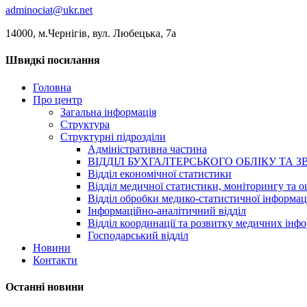
adminociat@ukr.net
14000, м.Чернігів, вул. Любецька, 7а
Швидкі посилання
Головна
Про центр
Загальна інформація
Структура
Структурні підрозділи
Адміністративна частина
ВІДДІЛ БУХГАЛТЕРСЬКОГО ОБЛІКУ ТА З
Відділ економічної статистики
Відділ медичної статистики, моніторингу та о
Відділ обробки медико-статистичної інформац
Інформаційно-аналітичний відділ
Відділ координації та розвитку медичних інф
Господарський відділ
Новини
Контакти
Останні новини