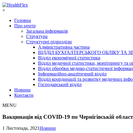
×
Головна
Про центр
Загальна інформація
Структура
Структурні підрозділи
Адміністративна частина
ВІДДІЛ БУХГАЛТЕРСЬКОГО ОБЛІКУ ТА З
Відділ економічної статистики
Відділ медичної статистики, моніторингу та о
Відділ обробки медико-статистичної інформац
Інформаційно-аналітичний відділ
Відділ координації та розвитку медичних інф
Господарський відділ
Новини
Контакти
MENU
Вакцинація від COVID-19 по Чернігівській област
1 Листопада, 2021
Новини