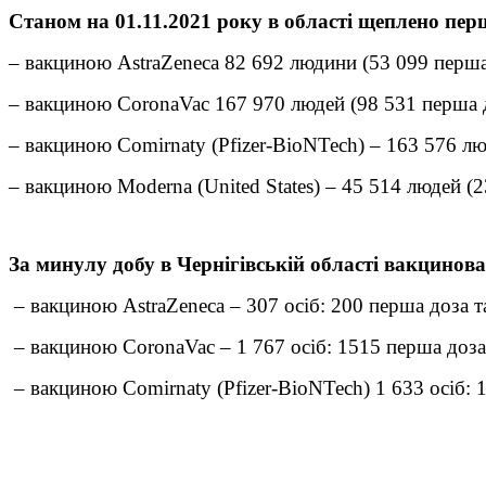
Станом на 01.11.2021 року в області щеплено пе
– вакциною AstraZeneca 82 692 людини (53 099 перша 
– вакциною CoronaVac 167 970 людей (98 531 перша д
– вакциною Comirnaty (Pfizer-BioNTech) – 163 576 лю
– вакциною Moderna (United States) – 45 514 людей (
За минулу добу в Чернігівській області вакцинован
– вакциною AstraZeneca – 307 осіб: 200 перша доза т
– вакциною CoronaVac – 1 767 осіб: 1515 перша доза 
– вакциною Comirnaty (Pfizer-BioNTech) 1 633 осіб: 