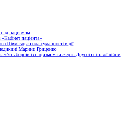
и над нацизмом
 «Кабінет пацієнта»
о Півмісяця: сила гуманності в дії
 медикині Марини Гриценко
ам’ять борців із нацизмом та жертв Другої світової війни