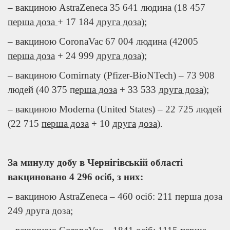
– вакциною AstraZeneca 35 641 людина (18 457
перша доза
+ 17 184
друга доза
);
– вакциною CoronaVac 67 004 людина (42005
перша доза
+ 24 999
друга доза
);
– вакциною Comirnaty (Pfizer-BioNTech) – 73 908
людей (40 375 п
ерша доза
+ 33 533
друга доза
);
– вакциною Moderna (United States) – 22 725 людей
(22 715
перша доза
+ 10
друга
доза
).
За минулу добу в Чернігівській області
вакциновано
4 296
осіб, з них:
– вакциною AstraZeneca – 460 осіб: 211 перша доза
249 друга доза;