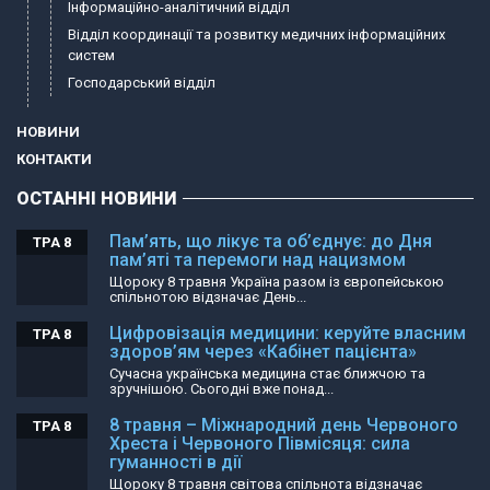
Інформаційно-аналітичний відділ
Відділ координації та розвитку медичних інформаційних
систем
Господарський відділ
НОВИНИ
КОНТАКТИ
ОСТАННІ НОВИНИ
Пам’ять, що лікує та об’єднує: до Дня
ТРА 8
пам’яті та перемоги над нацизмом
Щороку 8 травня Україна разом із європейською
спільнотою відзначає День...
Цифровізація медицини: керуйте власним
ТРА 8
здоров’ям через «Кабінет пацієнта»
Сучасна українська медицина стає ближчою та
зручнішою. Сьогодні вже понад...
8 травня – Міжнародний день Червоного
ТРА 8
Хреста і Червоного Півмісяця: сила
гуманності в дії
Щороку 8 травня світова спільнота відзначає