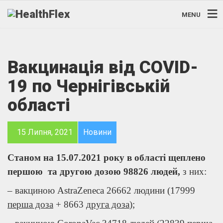
MENU
Вакцинація від COVID-
19 по Чернігівській
області
15 Липня, 2021
Новини
Станом на 15.07.2021 року в області щеплено
першою та другою дозою 98826 людей,
з них:
– вакциною AstraZeneca 26662 людини (17999
перша доза
+ 8663
друга доза
);