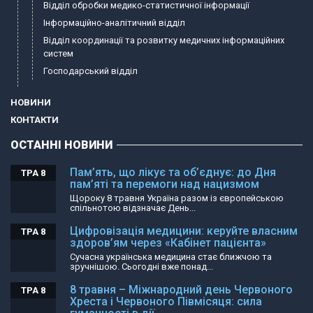
Відділ обробки медико-статистичної інформації
Інформаційно-аналітичний відділ
Відділ координації та розвитку медичних інформаційних
систем
Господарський відділ
НОВИНИ
КОНТАКТИ
ОСТАННІ НОВИНИ
Пам’ять, що лікує та об’єднує: до Дня
ТРА 8
пам’яті та перемоги над нацизмом
Щороку 8 травня Україна разом із європейською
спільнотою відзначає День...
Цифровізація медицини: керуйте власним
ТРА 8
здоров’ям через «Кабінет пацієнта»
Сучасна українська медицина стає ближчою та
зручнішою. Сьогодні вже понад...
8 травня – Міжнародний день Червоного
ТРА 8
Хреста і Червоного Півмісяця: сила