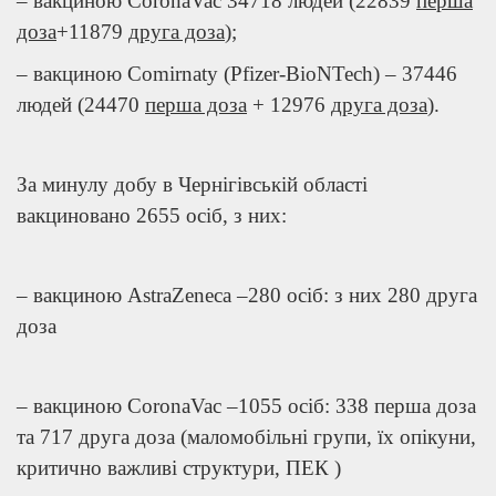
– вакциною CoronaVac 34718 людей (22839
перша
доза
+11879
друга доза
);
– вакциною Comirnaty (Pfizer-BioNTech) – 37446
людей (24470
перша доза
+ 12976
друга доза
).
За минулу добу в Чернігівській області
вакциновано 2655 осіб, з них:
– вакциною AstraZeneca –280 осіб: з них 280 друга
доза
– вакциною CoronaVac –1055 осіб: 338 перша доза
та 717 друга доза (маломобільні групи, їх опікуни,
критично важливі структури, ПЕК )