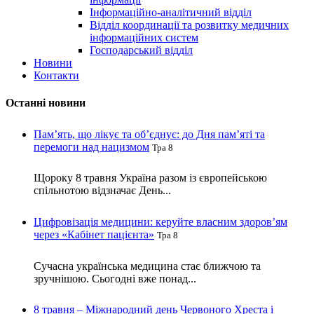
Інформаційно-аналітичний відділ
Відділ координації та розвитку медичних
інформаційних систем
Господарський відділ
Новини
Контакти
Останні новини
Пам’ять, що лікує та об’єднує: до Дня пам’яті та
перемоги над нацизмом
Тра 8
Щороку 8 травня Україна разом із європейською
спільнотою відзначає День...
Цифровізація медицини: керуйте власним здоров’ям
через «Кабінет пацієнта»
Тра 8
Сучасна українська медицина стає ближчою та
зручнішою. Сьогодні вже понад...
8 травня – Міжнародний день Червоного Хреста і