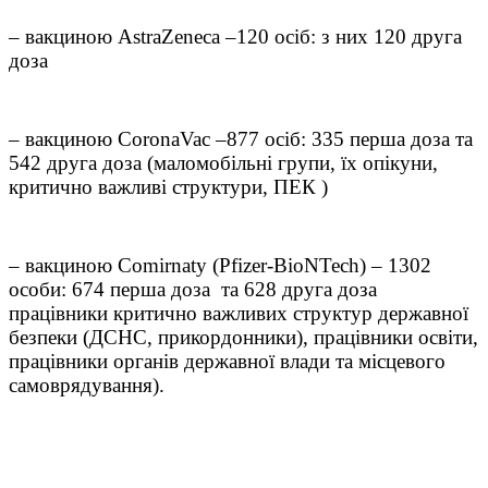
– вакциною AstraZeneca –120 осіб: з них 120 друга
доза
– вакциною CoronaVac –877 осіб: 335 перша доза та
542 друга доза (маломобільні групи, їх опікуни,
критично важливі структури, ПЕК )
– вакциною Comirnaty (Pfizer-BioNTech) – 1302
особи: 674 перша доза та 628 друга доза
працівники критично важливих структур державної
безпеки (ДСНС, прикордонники), працівники освіти,
працівники органів державної влади та місцевого
самоврядування).