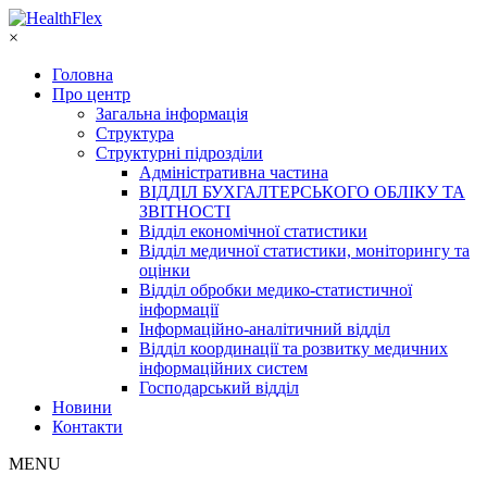
×
Головна
Про центр
Загальна інформація
Структура
Структурні підрозділи
Адміністративна частина
ВІДДІЛ БУХГАЛТЕРСЬКОГО ОБЛІКУ ТА
ЗВІТНОСТІ
Відділ економічної статистики
Відділ медичної статистики, моніторингу та
оцінки
Відділ обробки медико-статистичної
інформації
Інформаційно-аналітичний відділ
Відділ координації та розвитку медичних
інформаційних систем
Господарський відділ
Новини
Контакти
MENU