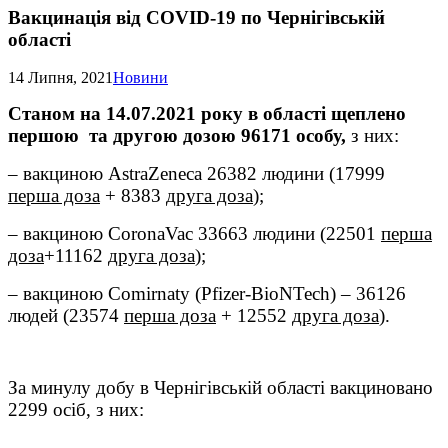
Вакцинація від COVID-19 по Чернігівській
області
14 Липня, 2021
Новини
Станом на 14.07.2021 року в області щеплено
першою та другою дозою 96171 особу,
з них:
– вакциною AstraZeneca 26382 людини (17999
перша доза
+ 8383
друга доза
);
– вакциною CoronaVac 33663 людини (22501
перша
доза
+11162
друга доза
);
– вакциною Comirnaty (Pfizer-BioNTech) – 36126
людей (23574
перша доза
+ 12552
друга доза
).
За минулу добу в Чернігівській області вакциновано
2299 осіб, з них: