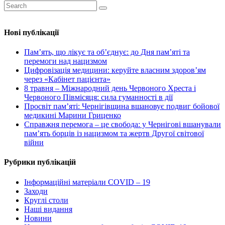
Нові публікації
Пам’ять, що лікує та об’єднує: до Дня пам’яті та
перемоги над нацизмом
Цифровізація медицини: керуйте власним здоров’ям
через «Кабінет пацієнта»
8 травня – Міжнародний день Червоного Хреста і
Червоного Півмісяця: сила гуманності в дії
Просвіт пам’яті: Чернігівщина вшановує подвиг бойової
медикині Марини Гриценко
Справжня перемога – це свобода: у Чернігові вшанували
пам’ять борців із нацизмом та жертв Другої світової
війни
Рубрики публікацій
Інформаційні матеріали COVID – 19
Заходи
Круглі столи
Наші видання
Новини