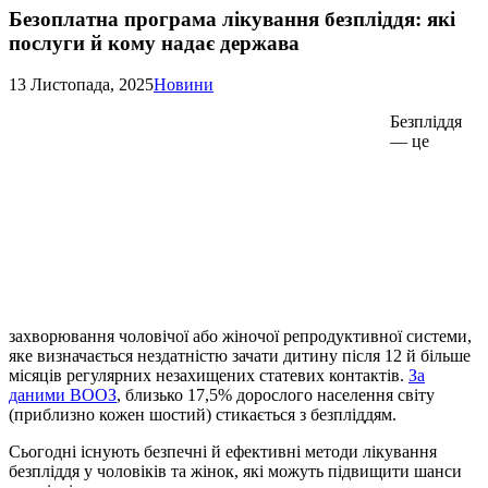
Безоплатна програма лікування безпліддя: які
послуги й кому надає держава
13 Листопада, 2025
Новини
Безпліддя
— це
захворювання чоловічої або жіночої репродуктивної системи,
яке визначається нездатністю зачати дитину після 12 й більше
місяців регулярних незахищених статевих контактів.
За
даними ВООЗ
, близько 17,5% дорослого населення світу
(приблизно кожен шостий) стикається з безпліддям.
Сьогодні існують безпечні й ефективні методи лікування
безпліддя у чоловіків та жінок, які можуть підвищити шанси