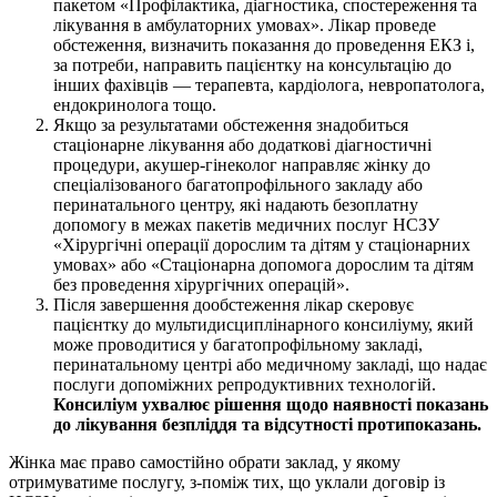
пакетом «Профілактика, діагностика, спостереження та
лікування в амбулаторних умовах». Лікар проведе
обстеження, визначить показання до проведення ЕКЗ і,
за потреби, направить пацієнтку на консультацію до
інших фахівців — терапевта, кардіолога, невропатолога,
ендокринолога тощо.
Якщо за результатами обстеження знадобиться
стаціонарне лікування або додаткові діагностичні
процедури, акушер-гінеколог направляє жінку до
спеціалізованого багатопрофільного закладу або
перинатального центру, які надають безоплатну
допомогу в межах пакетів медичних послуг НСЗУ
«Хірургічні операції дорослим та дітям у стаціонарних
умовах» або «Стаціонарна допомога дорослим та дітям
без проведення хірургічних операцій».
Після завершення дообстеження лікар скеровує
пацієнтку до мультидисциплінарного консиліуму, який
може проводитися у багатопрофільному закладі,
перинатальному центрі або медичному закладі, що надає
послуги допоміжних репродуктивних технологій.
Консиліум ухвалює рішення щодо наявності показань
до лікування безпліддя та відсутності протипоказань.
Жінка має право самостійно обрати заклад, у якому
отримуватиме послугу, з-поміж тих, що уклали договір із