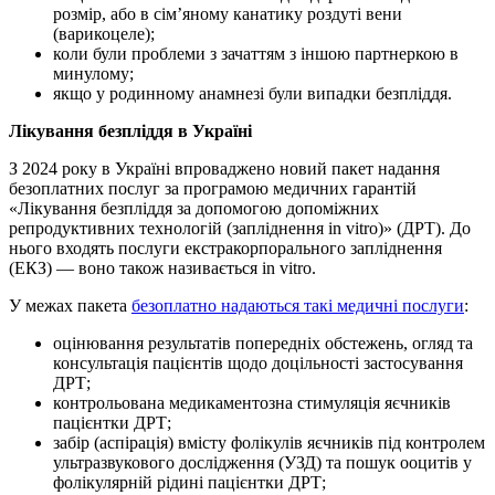
розмір, або в сім’яному канатику роздуті вени
(варикоцеле);
коли були проблеми з зачаттям з іншою партнеркою в
минулому;
якщо у родинному анамнезі були випадки безпліддя.
Лікування безпліддя в Україні
З 2024 року в Україні впроваджено новий пакет надання
безоплатних послуг за програмою медичних гарантій
«Лікування безпліддя за допомогою допоміжних
репродуктивних технологій (запліднення іn vitro)» (ДРТ). До
нього входять послуги екстракорпорального запліднення
(ЕКЗ) — воно також називається in vitro.
У межах пакета
безоплатно надаються такі медичні послуги
:
оцінювання результатів попередніх обстежень, огляд та
консультація пацієнтів щодо доцільності застосування
ДРТ;
контрольована медикаментозна стимуляція яєчників
пацієнтки ДРТ;
забір (аспірація) вмісту фолікулів яєчників під контролем
ультразвукового дослідження (УЗД) та пошук ооцитів у
фолікулярній рідині пацієнтки ДРТ;