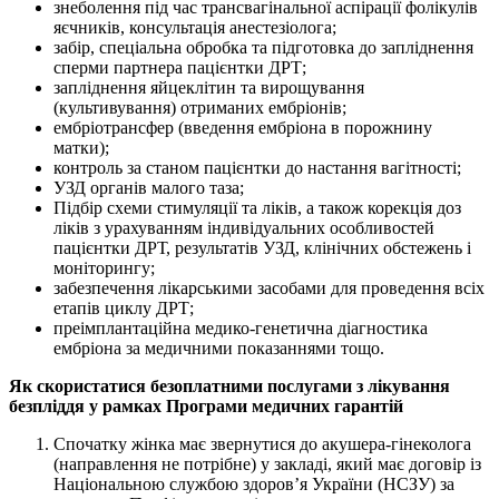
знеболення під час трансвагінальної аспірації фолікулів
яєчників, консультація анестезіолога;
забір, спеціальна обробка та підготовка до запліднення
сперми партнера пацієнтки ДРТ;
запліднення яйцеклітин та вирощування
(культивування) отриманих ембріонів;
ембріотрансфер (введення ембріона в порожнину
матки);
контроль за станом пацієнтки до настання вагітності;
УЗД органів малого таза;
Підбір схеми стимуляції та ліків, а також корекція доз
ліків з урахуванням індивідуальних особливостей
пацієнтки ДРТ, результатів УЗД, клінічних обстежень і
моніторингу;
забезпечення лікарськими засобами для проведення всіх
етапів циклу ДРТ;
преімплантаційна медико-генетична діагностика
ембріона за медичними показаннями тощо.
Як скористатися безоплатними послугами з лікування
безпліддя у рамках Програми медичних гарантій
Спочатку жінка має звернутися до акушера-гінеколога
(направлення не потрібне) у закладі, який має договір із
Національною службою здоров’я України (НСЗУ) за