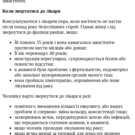
завагітніти.
Коли звертатися до лікаря
Консультуватися з лікарем пора, коли вагітність не настає
після понад року безуспішних спроб. Однак жінці слід
звернутися до фахівця раніше, якщо:
Їй повних 35 років і вона намагалася завагітніти
протягом шести місяців або довше;
Її вік перевищує 40 років;
менструація нерегулярна, супроводжується болем або
повністю відсутня;
в анамнезі були проблеми з фертильністю, ендометріоз
або запальні захворювання органів малого таза;
вона пройшла хіміотерапію, опромінення або інше
лікування від раку.
Чоловіку варто звернутися до лікаря в разі:
помітного зменшення кількості еякулянту або інших
проблем зі спермою: зміна кольору, консистенції тощо;
захворювань яєчок, передміхурової залози або інфекцій,
що передаються статевим шляхом, в анамнезі;
якщо чоловік проходив лікування від раку;
якщо яєчка менші за типовий для дорослої людини