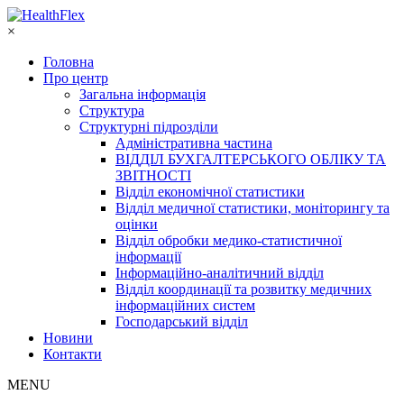
×
Головна
Про центр
Загальна інформація
Структура
Структурні підрозділи
Адміністративна частина
ВІДДІЛ БУХГАЛТЕРСЬКОГО ОБЛІКУ ТА
ЗВІТНОСТІ
Відділ економічної статистики
Відділ медичної статистики, моніторингу та
оцінки
Відділ обробки медико-статистичної
інформації
Інформаційно-аналітичний відділ
Відділ координації та розвитку медичних
інформаційних систем
Господарський відділ
Новини
Контакти
MENU