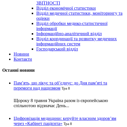
ЗВІТНОСТІ
Відділ економічної статистики
Відділ медичної статистики, моніторингу та
оцінки
Відділ обробки медико-статистичної
інформації
Інформаційно-аналітичний відділ
Відділ координації та розвитку медичних
інформаційних систем
Господарський відділ
Новини
Контакти
Останні новини
Пам’ять, що лікує та об’єднує: до Дня пам’яті та
перемоги над нацизмом
Тра 8
Щороку 8 травня Україна разом із європейською
спільнотою відзначає День...
Цифровізація медицини: керуйте власним здоров’ям
через «Кабінет пацієнта»
Тра 8