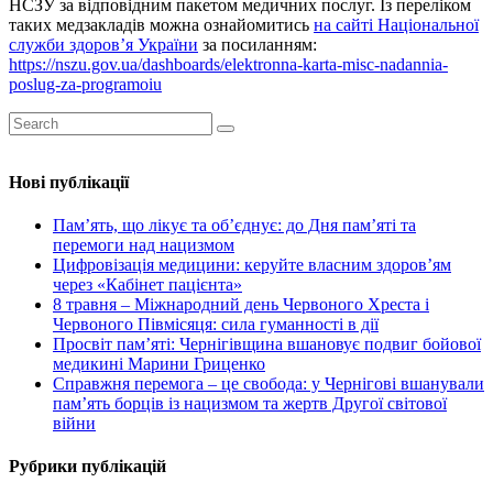
НСЗУ за відповідним пакетом медичних послуг. Із переліком
таких медзакладів можна ознайомитись
на сайті Національної
служби здоров’я України
за посиланням:
https://nszu.gov.ua/dashboards/elektronna-karta-misc-nadannia-
poslug-za-programoiu
Нові публікації
Пам’ять, що лікує та об’єднує: до Дня пам’яті та
перемоги над нацизмом
Цифровізація медицини: керуйте власним здоров’ям
через «Кабінет пацієнта»
8 травня – Міжнародний день Червоного Хреста і
Червоного Півмісяця: сила гуманності в дії
Просвіт пам’яті: Чернігівщина вшановує подвиг бойової
медикині Марини Гриценко
Справжня перемога – це свобода: у Чернігові вшанували
пам’ять борців із нацизмом та жертв Другої світової
війни
Рубрики публікацій