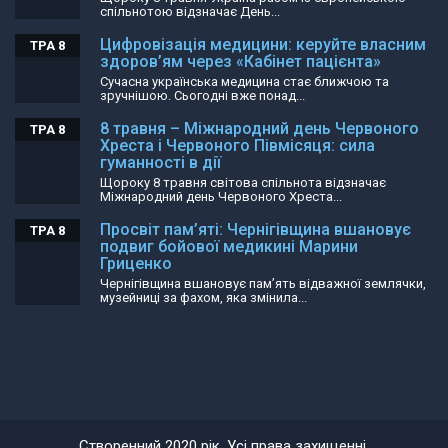
спільнотою відзначає День...
Цифровізація медицини: керуйте власним
ТРА 8
здоров’ям через «Кабінет пацієнта»
Сучасна українська медицина стає ближчою та
зручнішою. Сьогодні вже понад...
8 травня – Міжнародний день Червоного
ТРА 8
Хреста і Червоного Півмісяця: сила
гуманності в дії
Щороку 8 травня світова спільнота відзначає
Міжнародний день Червоного Хреста...
Просвіт пам’яті: Чернігівщина вшановує
ТРА 8
подвиг бойової медикині Марини
Гриценко
Чернігівщина вшановує пам’ять відважної землячки,
музейниці за фахом, яка змінила...
Створенний 2020 рік. Усі права захищенні.