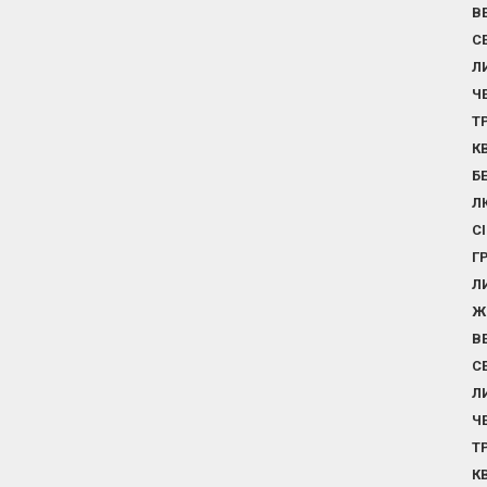
В
С
Л
Ч
Т
К
Б
Л
С
Г
Л
Ж
В
С
Л
Ч
Т
К