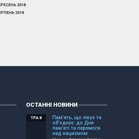
ЕРЕСЕНЬ 2018
ЕРПЕНЬ 2018
ОСТАННІ НОВИНИ
Пам’ять, що лікує та
ТРА 8
об’єднує: до Дня
пам’яті та перемоги
над нацизмом