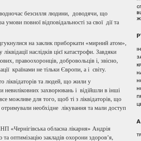
С
 водночас безсилля людини, доводячи, що
В
Ж
а умови повної відповідальності за свої дії та
Р
дгукнулися на заклик приборкати «мирний атом»,
І
 ліквідації наслідків цієї катастрофи. Завдяки
З
вих, правоохоронців, добровольців і, звісно,
К
ії країнами не тільки Європи, а і світу.
Н
о ліквідаторів та людей, що жили у
Н
Н
ли невиліковних захворювань і відійшли в інші
П
се можливе для того, щоб ті з ліквідаторів, що
Ц
і отримували необхідне лікування та мали доступ
А
КНП «Чернігівська обласна лікарня» Андрія
Т
 та оптимізацію закладів охорони здоров’я,