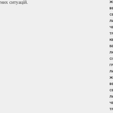
тних ситуацій.
Ж
В
С
Л
Ч
Т
К
Б
Л
С
Г
Л
Ж
В
С
Л
Ч
Т