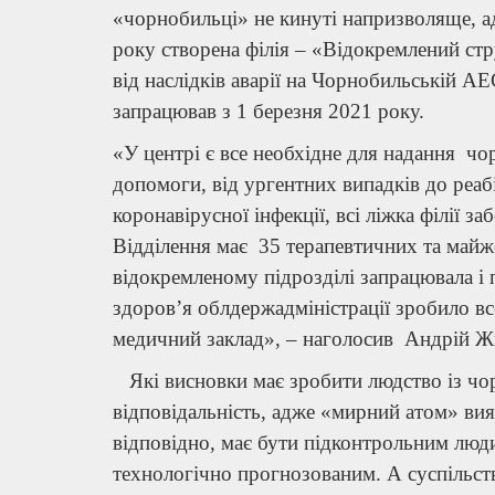
«чорнобильці» не кинуті напризволяще, ад
року створена філія – «Відокремлений ст
від наслідків аварії на Чорнобильській АЕ
запрацював з 1 березня 2021 року.
«У центрі є все необхідне для надання 
допомоги, від ургентних випадків до реа
коронавірусної інфекції, всі ліжка філії 
Відділення має 35 терапевтичних та майж
відокремленому підрозділі запрацювала і 
здоров’я облдержадміністрації зробило вс
медичний заклад», – наголосив Андрій Ж
Які висновки має зробити людство із чорн
відповідальність, адже «мирний атом» вия
відповідно, має бути підконтрольним люди
технологічно прогнозованим. А суспільств