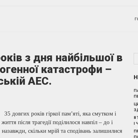
Г
років з дня найбільшої в
ногенної катастрофи –
Н
ській АЕС.
П
П
Ц
З
35 довгих років гіркої пам’яті, яка смутком і
8
життя після трагедії поділилося навпіл – до і
І
о назавжди, скільки мрій та сподівань залишилися
П
П