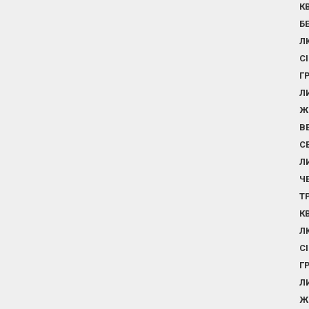
К
Б
Л
С
Г
Л
Ж
В
С
Л
Ч
Т
К
Л
С
Г
Л
Ж