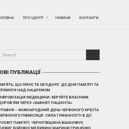
ОЛОВНА
ПРО ЦЕНТР
НОВИНИ
КОНТАКТИ
ОВІ ПУБЛІКАЦІЇ
АМ’ЯТЬ, ЩО ЛІКУЄ ТА ОБ’ЄДНУЄ: ДО ДНЯ ПАМ’ЯТІ ТА
ЕРЕМОГИ НАД НАЦИЗМОМ
ИФРОВІЗАЦІЯ МЕДИЦИНИ: КЕРУЙТЕ ВЛАСНИМ
ДОРОВ’ЯМ ЧЕРЕЗ «КАБІНЕТ ПАЦІЄНТА»
 ТРАВНЯ – МІЖНАРОДНИЙ ДЕНЬ ЧЕРВОНОГО ХРЕСТА
 ЧЕРВОНОГО ПІВМІСЯЦЯ: СИЛА ГУМАННОСТІ В ДІЇ
РОСВІТ ПАМ’ЯТІ: ЧЕРНІГІВЩИНА ВШАНОВУЄ
ОДВИГ БОЙОВОЇ МЕДИКИНІ МАРИНИ ГРИЦЕНКО