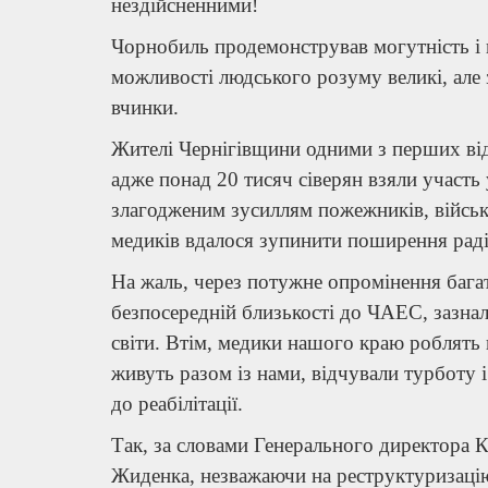
нездійсненними!
Чорнобиль продемонстрував могутність і
можливості людського розуму великі, але з
вчинки.
Жителі Чернігівщини одними з перших ві
адже понад 20 тисяч сіверян взяли участь у
злагодженим зусиллям пожежників, військо
медиків вдалося зупинити поширення радіац
На жаль, через потужне опромінення багат
безпосередній близькості до ЧАЕС, зазна
світи. Втім, медики нашого краю роблять в
живуть разом із нами, відчували турботу 
до реабілітації.
Так, за словами Генерального директора 
Жиденка, незважаючи на реструктуризацію