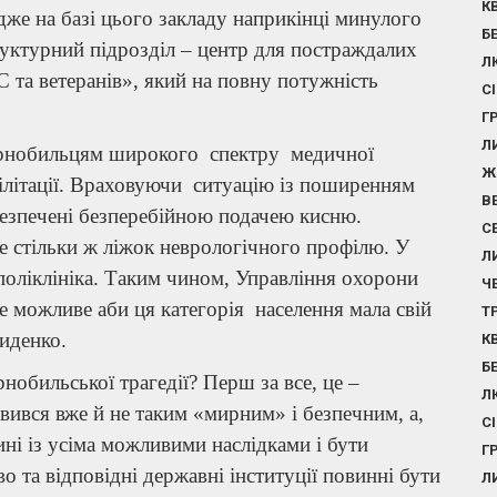
К
же на базі цього закладу наприкінці минулого
Б
руктурний підрозділ – центр для постраждалих
Л
С та ветеранів», який на повну потужність
С
Г
Л
чорнобильцям широкого спектру медичної
Ж
білітації. Враховуючи ситуацію із поширенням
В
забезпечені безперебійною подачею кисню.
С
е стільки ж ліжок неврологічного профілю. У
Л
поліклініка. Таким чином, Управління охорони
Ч
е можливе аби ця категорія населення мала свій
Т
иденко.
К
Б
обильської трагедії? Перш за все, це –
Л
вився вже й не таким «мирним» і безпечним, а,
С
ні із усіма можливими наслідками і бути
Г
о та відповідні державні інституції повинні бути
Л