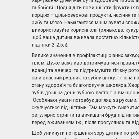
Харчування дітей має бути здоровим та збал
та бобові. Щодня діти повинні їсти фрукти і я
порціях – цільнозернові продукти, насіння та
рибу та м’ясо. Намагайтеся мінімізувати спожи
використовуйте корисні олії (оливкова, кукуру
щоб ваша дитина вживала достатню кількість 
підлітки 2-2,5л).
Велике значення в профілактиці різних захво
тілом. Дуже важливо дотримуватися правил о
вранці та ввечері та підтримувати гігієну р
свій власний рушник та зубну щітку. Гігієна
стану здоров’я та благополуччя школяра. Х
зубів двічі на день зубною пастою з вміщен
Особливої ​​уваги потребує догляд за руками
скупчується під нігтями. Там можуть виявитися 
регулярно стригти та вичищати бруд під нігт
перед вживанням їжі, після прогулянок та від
Щоб уникнути погіршення зору дитини потріб