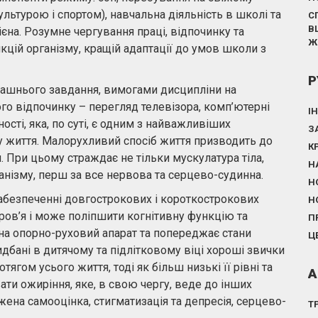
культурою і спортом), навчальна діяльність в школі та
С
В
ієна. Розумне чергування праці, відпочинку та
Ж
кцій організму, кращій адаптації до умов школи з
Р
машнього завдання, вимогами дисципліни на
го відпочинку – перегляд телевізора, комп’ютерні
І
сті, яка, по суті, є одним з найважливіших
З
 життя. Малорухливий спосіб життя призводить до
К
 При цьому страждає не тільки мускулатура тіла,
Н
анізму, перш за все нервова та серцево-судинна.
Н
абезпеченні довгострокових і короткострокових
Н
оров’я і може поліпшити когнітивну функцію та
П
на опорно-руховий апарат та попереджає стани
Ц
Придбані в дитячому та підлітковому віці хороші звички
тягом усього життя, тоді як більш низькі її рівні та
А
ти ожиріння, яке, в свою чергу, веде до інших
ижена самооцінка, стигматизація та депресія, серцево-
Т