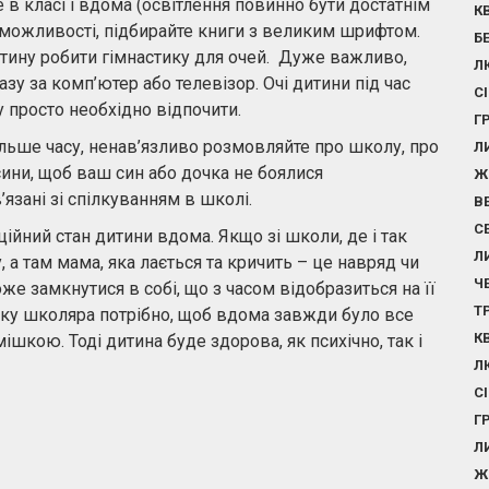
е в класі і вдома (освітлення повинно бути достатнім
К
 можливості, підбирайте книги з великим шрифтом.
Б
итину робити гімнастику для очей. Дуже важливо,
Л
зу за комп’ютер або телевізор. Очі дитини під час
С
 просто необхідно відпочити.
Г
більше часу, ненав’язливо розмовляйте про школу, про
Л
сини, щоб ваш син або дочка не боялися
Ж
язані зі спілкуванням в школі.
В
С
йний стан дитини вдома. Якщо зі школи, де і так
Л
а там мама, яка лається та кричить – це навряд чи
Ч
е замкнутися в собі, що з часом відобразиться на її
Т
нку школяра потрібно, щоб вдома завжди було все
К
ішкою. Тоді дитина буде здорова, як психічно, так і
Л
С
Г
Л
Ж