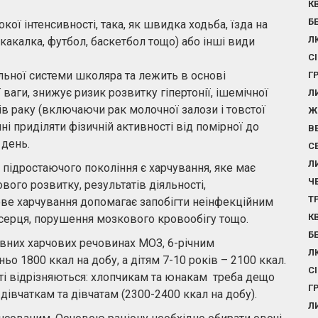
К
Б
кої інтенсивності, така, як швидка ходьба, їзда на
Л
скакалка, футбол, баскетбол тощо) або інші види
С
льної системи школяра та лежить в основі
Г
ваги, знижує ризик розвитку гіпертонії, ішемічної
Л
дів раку (включаючи рак молочної залози і товстої
Ж
і приділяти фізичній активності від помірної до
В
 день.
С
Л
підростаючого покоління є харчування, яке має
Ч
ого розвитку, результатів діяльності,
Т
ове харчування допомагає запобігти неінфекційним
К
серця, порушення мозкового кровообігу тощо.
Б
овних харчових речовинах МОЗ, 6-річним
Л
о 1800 ккал на добу, а дітям 7-10 років – 2100 ккал.
С
таті відрізняються: хлопчикам та юнакам треба дещо
Г
 дівчаткам та дівчатам (2300-2400 ккал на добу).
Л