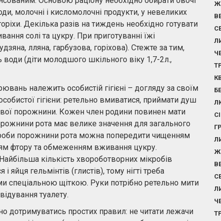
ансованим. Основою раціону необхідно обирати овочі
Ж
годи, молочні і кисломолочні продукти, у невеликих
В
 горіхи. Декілька разів на тиждень необхідно готувати
С
вання солі та цукру. При приготуванні їжі
Л
дзяна, лляна, гарбузова, горіхова). Стежте за тим,
Ч
води (діти молодшого шкільного віку 1,7-2л.,
Т
К
рювань належить особистій гігієні – догляду за своїм
Б
собистої гігієни: ретельно вмиватися, приймати душ
Л
отової порожнини. Кожен член родини повинен мати
С
 порожнини рота має велике значення для загального
Г
вороби порожнини рота можна попередити чищенням
Л
ням фтору та обмеженням вживання цукру.
Ж
. Найбільша кількість хвороботворних мікробів
В
і яйця гельмінтів (глистів), тому нігті треба
С
ями спеціальною щіткою. Руки потрібно ретельно мити
Л
відування туалету.
Ч
но дотримуватись простих правил: не читати лежачи
Т