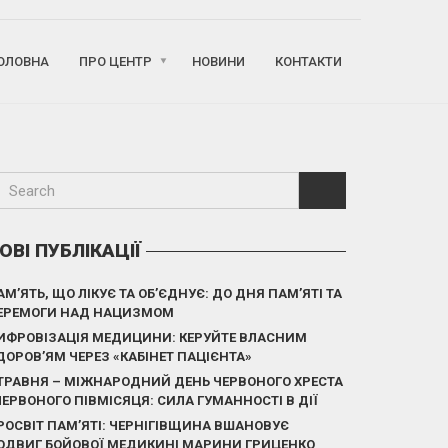
ОЛОВНА
ПРО ЦЕНТР
НОВИНИ
КОНТАКТИ
ОВІ ПУБЛІКАЦІЇ
АМ’ЯТЬ, ЩО ЛІКУЄ ТА ОБ’ЄДНУЄ: ДО ДНЯ ПАМ’ЯТІ ТА
ЕРЕМОГИ НАД НАЦИЗМОМ
ИФРОВІЗАЦІЯ МЕДИЦИНИ: КЕРУЙТЕ ВЛАСНИМ
ДОРОВ’ЯМ ЧЕРЕЗ «КАБІНЕТ ПАЦІЄНТА»
 ТРАВНЯ – МІЖНАРОДНИЙ ДЕНЬ ЧЕРВОНОГО ХРЕСТА
 ЧЕРВОНОГО ПІВМІСЯЦЯ: СИЛА ГУМАННОСТІ В ДІЇ
РОСВІТ ПАМ’ЯТІ: ЧЕРНІГІВЩИНА ВШАНОВУЄ
ОДВИГ БОЙОВОЇ МЕДИКИНІ МАРИНИ ГРИЦЕНКО