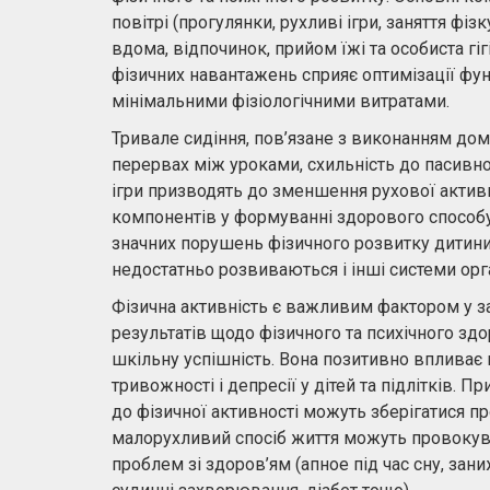
повітрі (прогулянки, рухливі ігри, заняття фіз
вдома, відпочинок, прийом їжі та особиста гіг
фізичних навантажень сприяє оптимізації фун
мінімальними фізіологічними витратами.
Тривале сидіння, пов’язане з виконанням до
перервах між уроками, схильність до пасивно
ігри призводять до зменшення рухової активно
компонентів у формуванні здорового способу
значних порушень фізичного розвитку дитини.
недостатньо розвиваються і інші системи орг
Фізична активність є важливим фактором у з
результатів щодо фізичного та психічного зд
шкільну успішність. Вона позитивно впливає 
тривожності і депресії у дітей та підлітків. 
до фізичної активності можуть зберігатися про
малорухливий спосіб життя можуть провокува
проблем зі здоров’ям (апное під час сну, зан