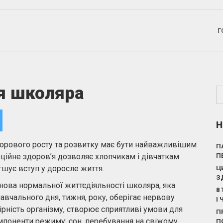
Г
’я школяра
Н
здорового росту та розвитку має бути найважливішим
П
ційне здоров’я дозволяє хлопчикам і дівчаткам
П
гшує вступ у доросле життя.
Ц
З
нова нормальної життєдіяльності школяра, яка
8
авчального дня, тижня, року, оберігає нервову
І
ірність організму, створює сприятливі умови для
П
омпоненти режиму: сон, перебування на свіжому
П