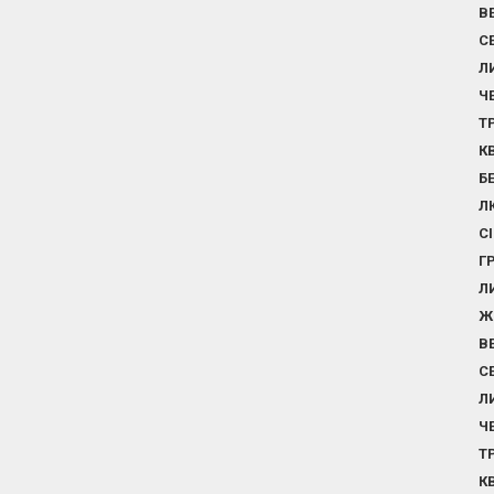
В
С
Л
Ч
Т
К
Б
Л
С
Г
Л
Ж
В
С
Л
Ч
Т
К