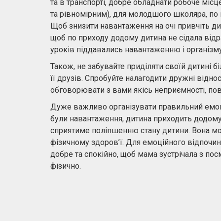
та в транспорті, добре обладнати робоче місц
та рівномірним), для молодшого школяра, по
Щоб знизити навантаження на очі привчіть д
щоб по приходу додому дитина не сідала відра
уроків піддавались навантаженню і організму
Також, не забувайте приділяти своїй дитині 
її друзів. Спробуйте налагодити дружні відно
обговорювати з вами якісь неприємності, пов’
Дуже важливо організувати правильний емоці
були навантаження, дитина приходить додому, 
сприятиме поліпшенню стану дитини. Вона мож
фізичному здоров’ї. Для емоційного відпочи
добре та спокійно, щоб мама зустрічала з посм
фізично.