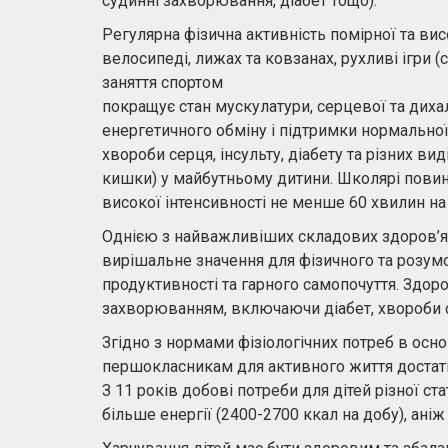
судинні захворювання, діабет тощо).
Регулярна фізична активність помірної та висо
велосипеді, лижах та ковзанах, рухливі ігри (
заняття спортом
покращує стан мускулатури, серцевої та диха
енергетичного обміну і підтримки нормальної 
хвороби серця, інсульту, діабету та різних ви
кишки) у майбутньому дитини. Школярі повинн
високої інтенсивності не менше 60 хвилин на
Однією з найважливіших складових здоров’я 
вирішальне значення для фізичного та розумов
продуктивності та гарного самопочуття. Здор
захворюванням, включаючи діабет, хвороби 
Згідно з нормами фізіологічних потреб в осн
першокласникам для активного життя достатнь
З 11 років добові потреби для дітей різної с
більше енергії (2400-2700 ккал на добу), аніж