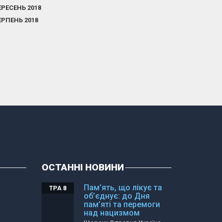
ЕРЕСЕНЬ 2018
ЕРПЕНЬ 2018
ОСТАННІ НОВИНИ
Пам’ять, що лікує та
ТРА 8
об’єднує: до Дня
пам’яті та перемоги
над нацизмом