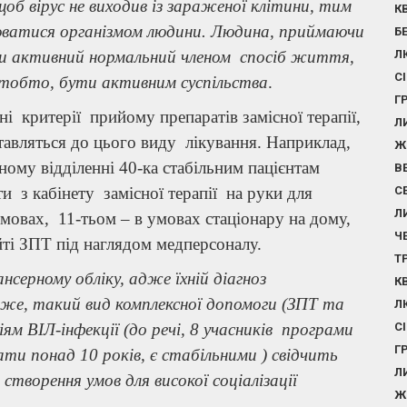
б вірус не виходив із зараженої клітини, тим
К
атися організмом людини. Людина, приймаючи
Б
и активний нормальний членом спосіб життя,
Л
С
тобто, бути активним суспільства
.
Г
і критерії прийому препаратів замісної терапії,
Л
тавляться до цього виду лікування. Наприклад,
Ж
ому відділенні 40-ка стабільним пацієнтам
В
 з кабінету замісної терапії на руки для
С
Л
овах, 11-тьом – в умовах стаціонару на дому,
Ч
ті ЗПТ під наглядом медперсоналу.
Т
ерному обліку, адже їхній діагноз
К
же, такий вид комплексної допомоги (ЗПТ та
Л
м ВІЛ-інфекції (до речі, 8 учасників програми
С
Г
и понад 10 років, є стабільними ) свідчить
Л
 створення умов для високої соціалізації
Ж