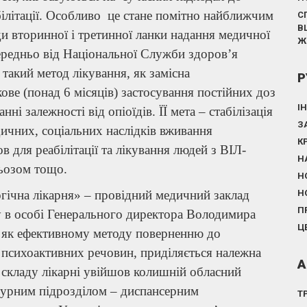
білітації. Особливо це стане помітно найближчим
С
В
ди вторинної і третинної ланки надання медичної
Ж
редньо від Національної Служби здоров’я
 такий метод лікування, як замісна
Р
ове (понад 6 місяців) застосування постійних доз
І
ні залежності від опіоїдів. ЇЇ мета – стабілізація
З
ичних, соціальних наслідків вживання
К
 для реабілітації та лікування людей з ВІЛ-
Н
льозом тощо.
Н
гічна лікарня» – провідний медичний заклад
Н
П
ву в особі Генерального директора Володимира
Ц
ї, як ефективному методу поверненню до
 психоактивних речовин, приділяється належна
А
 складу лікарні увійшов колишній обласний
ктурним підрозділом – диспансерним
Т