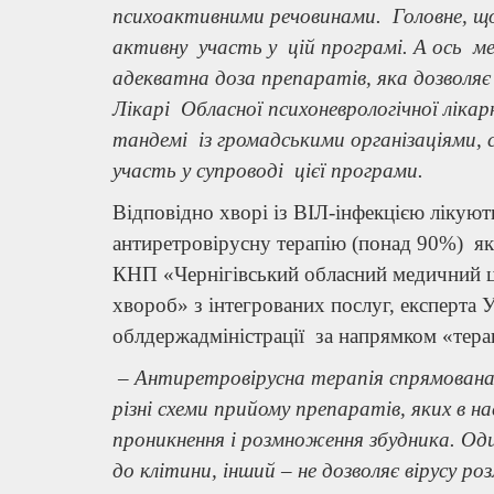
психоактивними речовинами. Головне, що 
активну участь у цій програмі. А ось ме
адекватна доза препаратів, яка дозволя
Лікарі Обласної психоневрологічної ліка
тандемі із громадськими організаціями,
участь у супроводі цієї програми.
Відповідно хворі із ВІЛ-інфекцією лікуют
антиретровірусну терапію (понад 90%) як
КНП «Чернігівський обласний медичний ц
хвороб» з інтегрованих послуг, експерта
облдержадміністрації за напрямком «терап
–
Антиретровірусна терапія спрямована н
різні схеми прийому препаратів, яких в 
проникнення і розмноження збудника. О
до клітини, інший – не дозволяє вірусу р