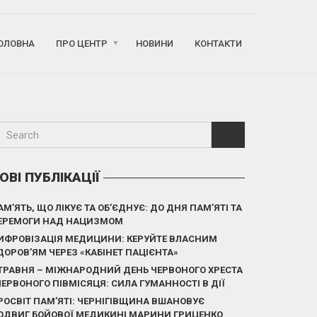
ОЛОВНА
ПРО ЦЕНТР
НОВИНИ
КОНТАКТИ
ОВІ ПУБЛІКАЦІЇ
АМ’ЯТЬ, ЩО ЛІКУЄ ТА ОБ’ЄДНУЄ: ДО ДНЯ ПАМ’ЯТІ ТА
ЕРЕМОГИ НАД НАЦИЗМОМ
ИФРОВІЗАЦІЯ МЕДИЦИНИ: КЕРУЙТЕ ВЛАСНИМ
ДОРОВ’ЯМ ЧЕРЕЗ «КАБІНЕТ ПАЦІЄНТА»
 ТРАВНЯ – МІЖНАРОДНИЙ ДЕНЬ ЧЕРВОНОГО ХРЕСТА
 ЧЕРВОНОГО ПІВМІСЯЦЯ: СИЛА ГУМАННОСТІ В ДІЇ
РОСВІТ ПАМ’ЯТІ: ЧЕРНІГІВЩИНА ВШАНОВУЄ
ОДВИГ БОЙОВОЇ МЕДИКИНІ МАРИНИ ГРИЦЕНКО