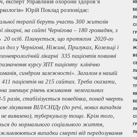
ч, експерт Управління охорони здоров’я
К
аркологія» Юрій Поклад розповідає:
Б
Л
ьної терапії беруть участь 300 жителів
С
 лікарні, на сайті Чернігова – 180 громадян, з
Г
20 осіб. Планується, що протягом 2020-го
Л
х доз у Чернігові, Ніжині, Прилуках, Козельці і
Ж
ихоневрологічній лікарні 335 пацієнтів повинні
В
С
призначення курсу ЗПТ пацієнту клінічно
Л
оманія, синдром залежності». Загалом в нашій
Ч
411 пацієнтів на 215 сайтах. Треба сказати,
Т
она зменшує рівень вживання нелегальних
К
5 разів, стабілізується поведінка, понад чверть
Б
 лікування ВІЛ/СНІДу (до речі, нових випадків
Л
 не виявлено), туберкульозу тощо. Крім того,
С
ться до нормального соціального життя,
Г
Л
жливлюються випадки смерті від передозування