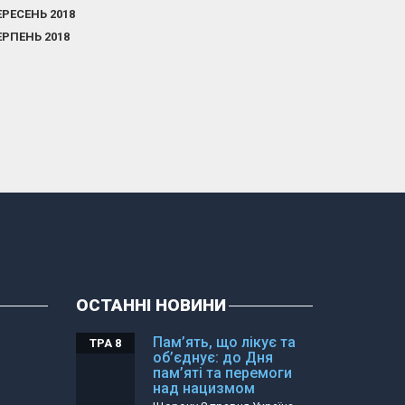
ЕРЕСЕНЬ 2018
ЕРПЕНЬ 2018
ОСТАННІ НОВИНИ
Пам’ять, що лікує та
ТРА 8
об’єднує: до Дня
пам’яті та перемоги
над нацизмом