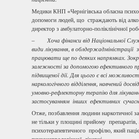
Медики КНП «Чернігівська обласна психон
допомоги людей, що страждають від алког
директор з амбулаторно-поліклінічної роб
– Хоча фінанси від Національної Служб
види лікування, в облдержадміністрації
працювати ще по деяких напрямках. Зокре
залежності за допомогою ефективного п
підвищеної дії. Для цього є всі можливос
наркологічного відділення, навчений дос
умовно-рефлекторну терапію для лікуван
застосуванням інших ефективних сучасни
Отже, позбавлення людини наркотичної за
не тільки у площині прийому препаратів, а
психотерапевтичного профілю, який паціє