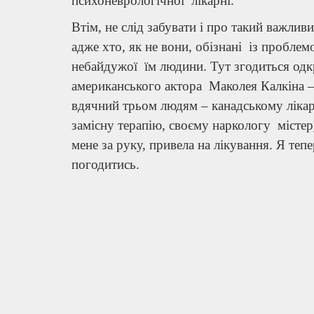
психоневрологічної лікарні.
Втім, не слід забувати і про такий важливи
адже хто, як не вони, обізнані із пробл
небайдужої їм людини. Тут згодиться од
американського актора Маколея Калкіна – 
вдячний трьом людям – канадському лікар
замісну терапію, своєму наркологу містер
мене за руку, привела на лікування. Я теп
погодитись.