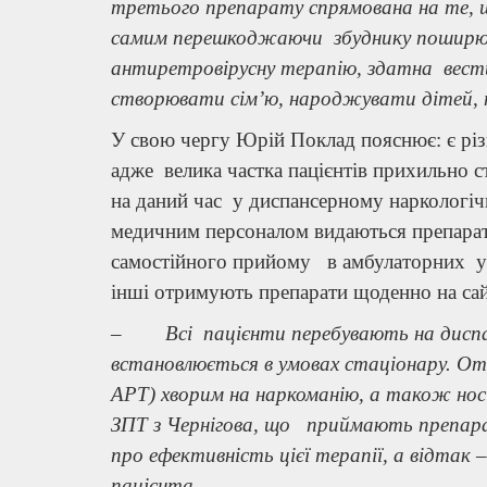
третього препарату спрямована на те, що
самим перешкоджаючи збуднику поширюв
антиретровірусну терапію, здатна вест
створювати сім’ю, народжувати дітей, 
У свою чергу Юрій Поклад пояснює: є різн
адже велика частка пацієнтів прихильно с
на даний час у диспансерному наркологічн
медичним персоналом видаються препарати
самостійного прийому в амбулаторних ум
інші отримують препарати щоденно на сай
– Всі пацієнти перебувають на диспанс
встановлюється в умовах стаціонару. От
АРТ) хворим на наркоманію, а також носія
ЗПТ з Чернігова, що приймають препарат
про ефективність цієї терапії, а відтак –
пацієнта.