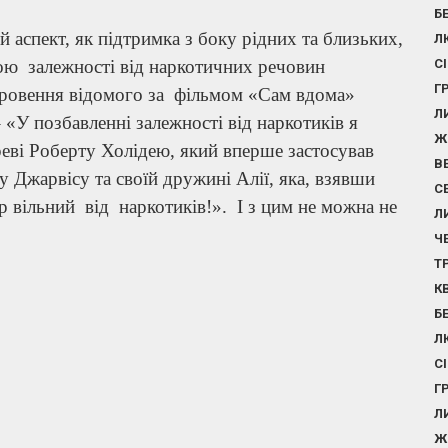
Б
й аспект, як підтримка з боку рідних та близьких,
Л
емою залежності від наркотичних речовин
С
Г
кровення відомого за фільмом «Сам вдома»
Л
«У позбавленні залежності від наркотиків я
Ж
еві Роберту Холідею, який вперше застосував
В
у Джарвісу та своїй дружині Алії, яка, взявши
С
ер вільний від наркотиків!». І з цим не можна не
Л
Ч
Т
К
Б
Л
С
Г
Л
Ж