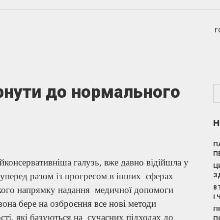
Г
рнути до нормального
Н
П
П
консервативніша галузь, вже давно відійшла у
Ц
 уперед разом із прогресом в інших сферах
З
8
-якого напрямку надання медичної допомоги
І
вона бере на озброєння все нові методи
П
ті, які базуються на сучасних підходах до
П