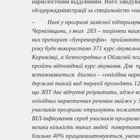
наркологічним відділенням. Його завідува
облдержадміністрації за спеціальністю «н
–
Нині у програмі замісної підтримувал
Чернігівщини, з яких 283 – пацієнти нашої
них препарат «бупренорфін» приймають 
року буде використано 371 курс лікувальни
Корюківці, а безпосередньо в Обласній пс
пройти відповідний курс лікування. Для 
встановлюється діагноз – «опіоїдна нарк
державі такий вид терапії проходять 12 
що ЗПТ дає відчутні результати, адже в
опіоїдних наркотичних речовин майже у 3-
учасників програми отримують пожиттєве
ВІЛ-інфікування серед учасників програми
велика кількість таких людей повертаю
близько 40% працевлаштовуються, унемо