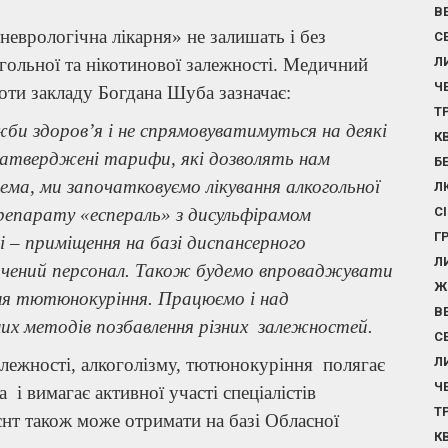
В
еврологічна лікарня» не залишать і без
С
ольної та нікотинової залежності. Медичний
Л
Ч
оти закладу Богдана Шуба зазначає:
Т
и здоров’я і не спрямовуватимуться на деякі
К
 затверджені тарифи, які дозволять нам
Б
ма, ми започатковуємо лікування алкогольної
Л
репарату «еспераль» з дисульфірамом
С
Г
ті – приміщення на базі диспансерного
Л
відчений персонал. Також будемо впроваджувати
Ж
ня тютюнокуріння. Працюємо і над
В
х методів позбавлення різних залежностей.
С
лежності, алкоголізму, тютюнокуріння полягає
Л
Ч
 і вимагає активної участі спеціалістів
Т
нт також може отримати на базі Обласної
К