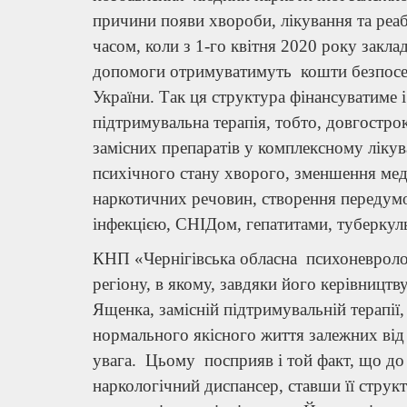
причини появи хвороби, лікування та реа
часом, коли з 1-го квітня 2020 року закла
допомоги отримуватимуть кошти безпосе
України. Так ця структура фінансуватиме і
підтримувальна терапія, тобто, довгострок
замісних препаратів у комплексному лікуван
психічного стану хворого, зменшення мед
наркотичних речовин, створення передумов
інфекцією, СНІДом, гепатитами, туберку
КНП «Чернігівська обласна психоневроло
регіону, в якому, завдяки його керівницт
Ященка, замісній підтримувальній терапі
нормального якісного життя залежних від
увага. Цьому посприяв і той факт, що до
наркологічний диспансер, ставши її стру