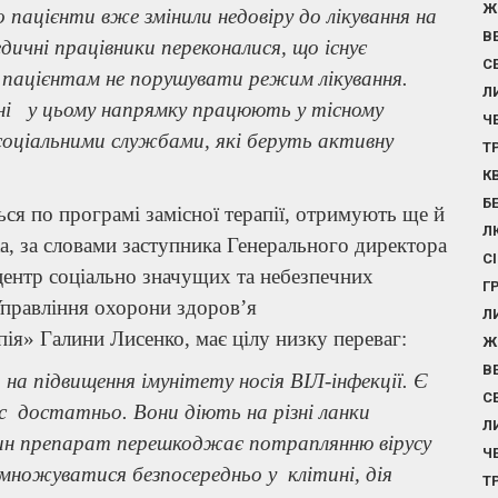
Ж
пацієнти вже змінили недовіру до лікування на
В
дичні працівники переконалися, що існує
С
є пацієнтам не порушувати режим лікування.
Л
рні у цьому напрямку працюють у тісному
Ч
 соціальними службами, які беруть активну
Т
К
Б
ься по програмі замісної терапії, отримують ще й
Л
а, за словами заступника Генерального директора
С
ентр соціально значущих та небезпечних
Г
 Управління охорони здоров’я
Л
ія» Галини Лисенко, має цілу низку переваг:
Ж
В
а підвищення імунітету носія ВІЛ-інфекції. Є
С
нас достатньо. Вони діють на різні ланки
Л
дин препарат перешкоджає потраплянню вірусу
Ч
озмножуватися безпосередньо у клітині, дія
Т