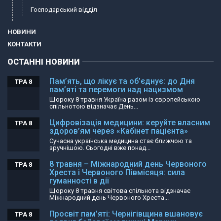
Господарський відділ
НОВИНИ
КОНТАКТИ
ОСТАННІ НОВИНИ
Пам’ять, що лікує та об’єднує: до Дня
ТРА 8
пам’яті та перемоги над нацизмом
Щороку 8 травня Україна разом із європейською
спільнотою відзначає День...
Цифровізація медицини: керуйте власним
ТРА 8
здоров’ям через «Кабінет пацієнта»
Сучасна українська медицина стає ближчою та
зручнішою. Сьогодні вже понад...
8 травня – Міжнародний день Червоного
ТРА 8
Хреста і Червоного Півмісяця: сила
гуманності в дії
Щороку 8 травня світова спільнота відзначає
Міжнародний день Червоного Хреста...
Просвіт пам’яті: Чернігівщина вшановує
ТРА 8