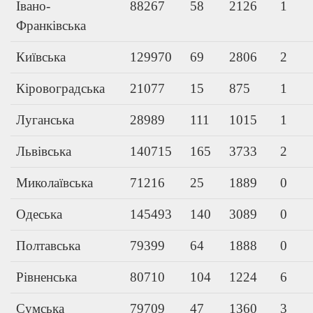
Івано-
88267
58
2126
1
Франківська
Київська
129970
69
2806
2
Кіровоградська
21077
15
875
1
Луганська
28989
111
1015
1
Львівська
140715
165
3733
2
Миколаївська
71216
25
1889
0
Одеська
145493
140
3089
0
Полтавська
79399
64
1888
0
Рівненська
80710
104
1224
6
Сумська
79709
47
1360
3