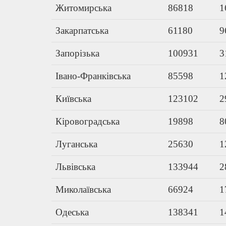
Житомирська
86818
1
Закарпатська
61180
9
Запорізька
100931
3
Івано-Франківська
85598
1
Київська
123102
2
Кіровоградська
19898
8
Луганська
25630
1
Львівська
133944
2
Миколаївська
66924
1
Одеська
138341
1