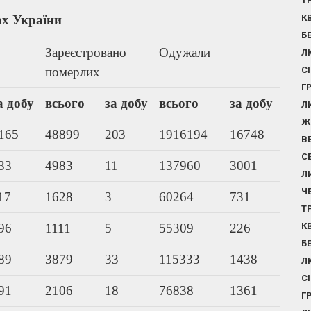
Т
ах України
К
Б
Зареєстровано
Одужали
Л
померлих
С
Г
а добу
всього
за добу
всього
за добу
Л
Ж
165
48899
203
1916194
16748
В
С
33
4983
11
137960
3001
Л
Ч
17
1628
3
60264
731
Т
96
1111
5
55309
226
К
Б
89
3879
33
115333
1438
Л
С
91
2106
18
76838
1361
Г