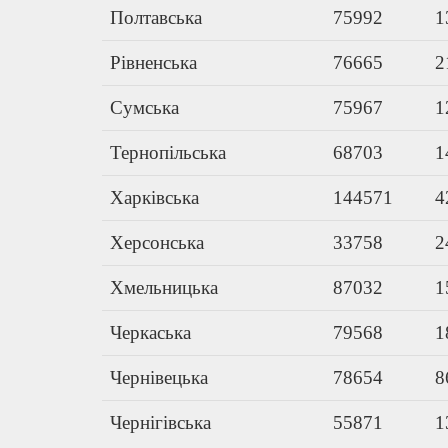
Полтавська
75992
1
Рівненська
76665
2
Сумська
75967
1
Тернопільська
68703
1
Харківська
144571
4
Херсонська
33758
2
Хмельницька
87032
1
Черкаська
79568
1
Чернівецька
78654
8
Чернігівська
55871
1