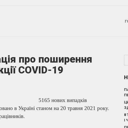
Г
ція про поширення
кції COVID-19
Н
П
П
5165 нових випадків
Ц
вано в Україні станом на 20 травня 2021 року.
З
8
рацівників.
І
П