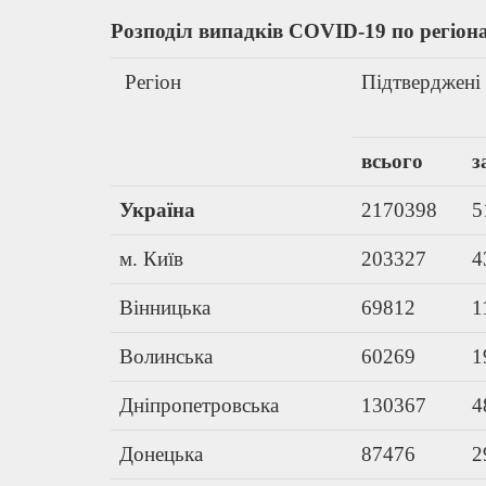
Розподіл випадків
COVID
-19 по регіон
Регіон
Підтверджені
всього
з
Україна
2170398
5
м. Київ
203327
4
Вінницька
69812
1
Волинська
60269
1
Дніпропетровська
130367
4
Донецька
87476
2