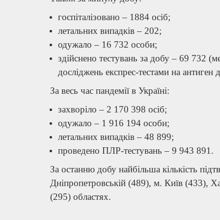
госпіталізовано – 1884 осіб;
летальних випадків – 202;
одужало – 16 732 особи;
здійснено тестувань за добу – 69 732 
досліджень експрес-тестами на антиген
За весь час пандемії в Україні:
захворіло – 2 170 398 осіб;
одужало – 1 916 194 особи;
летальних випадків – 48 899;
проведено ПЛР-тестувань – 9 943 891.
За останню добу найбільша кількість підт
Дніпропетровській (489), м. Київ (433), Ха
(295) областях.