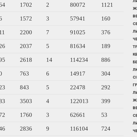
Л
64
1702
2
80072
1121
Ж
В
6
1572
3
57941
160
С
11
2200
7
91025
376
Л
Ч
26
2037
5
81634
189
Т
К
95
2618
14
114234
886
Б
Л
0
763
6
14917
304
С
Г
23
843
5
22478
292
Л
83
3503
4
122013
399
Ж
В
72
1760
3
62661
53
С
Л
46
2836
9
116104
724
Ч