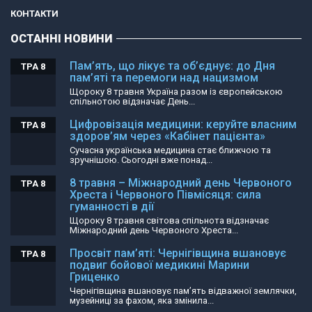
КОНТАКТИ
ОСТАННІ НОВИНИ
Пам’ять, що лікує та об’єднує: до Дня
ТРА 8
пам’яті та перемоги над нацизмом
Щороку 8 травня Україна разом із європейською
спільнотою відзначає День...
Цифровізація медицини: керуйте власним
ТРА 8
здоров’ям через «Кабінет пацієнта»
Сучасна українська медицина стає ближчою та
зручнішою. Сьогодні вже понад...
8 травня – Міжнародний день Червоного
ТРА 8
Хреста і Червоного Півмісяця: сила
гуманності в дії
Щороку 8 травня світова спільнота відзначає
Міжнародний день Червоного Хреста...
Просвіт пам’яті: Чернігівщина вшановує
ТРА 8
подвиг бойової медикині Марини
Гриценко
Чернігівщина вшановує пам’ять відважної землячки,
музейниці за фахом, яка змінила...