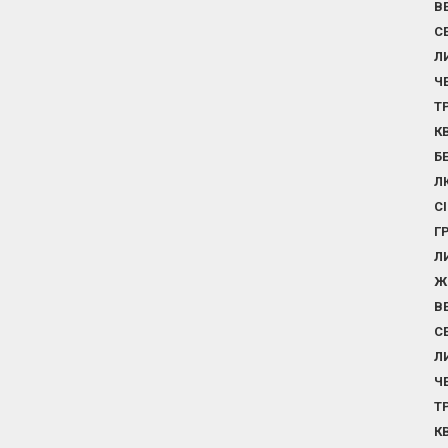
В
С
Л
Ч
Т
К
Б
Л
С
Г
Л
Ж
В
С
Л
Ч
Т
К