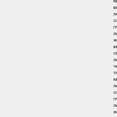
К
Б
Л
С
Г
Л
Ж
В
С
Л
Ч
Т
К
Л
С
Г
Л
Ж