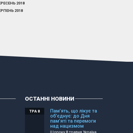
ЕРЕСЕНЬ 2018
ЕРПЕНЬ 2018
ОСТАННІ НОВИНИ
Пам’ять, що лікує та
ТРА 8
об’єднує: до Дня
пам’яті та перемоги
над нацизмом
Щороку 8 травня Україна