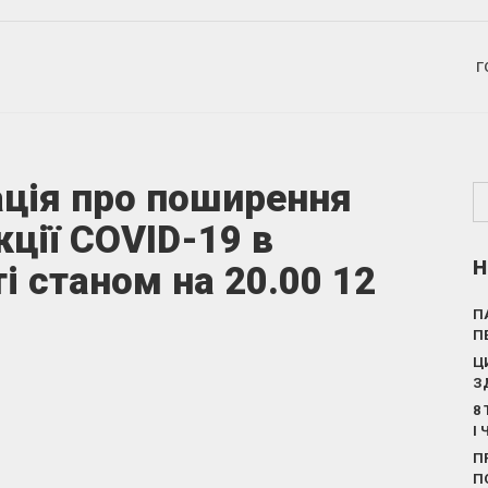
Г
ція про поширення
кції COVID-19 в
Н
і станом на 20.00 12
П
П
Ц
З
8
І
П
П