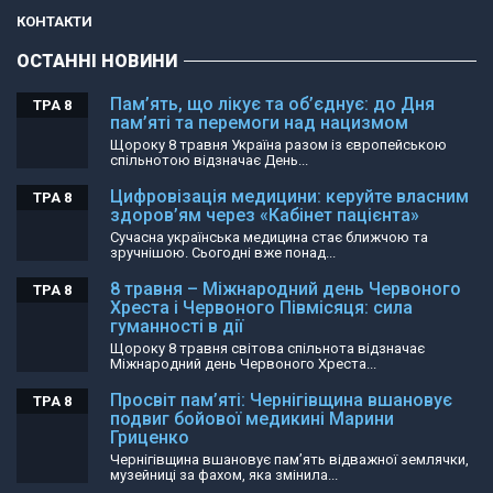
КОНТАКТИ
ОСТАННІ НОВИНИ
Пам’ять, що лікує та об’єднує: до Дня
ТРА 8
пам’яті та перемоги над нацизмом
Щороку 8 травня Україна разом із європейською
спільнотою відзначає День...
Цифровізація медицини: керуйте власним
ТРА 8
здоров’ям через «Кабінет пацієнта»
Сучасна українська медицина стає ближчою та
зручнішою. Сьогодні вже понад...
8 травня – Міжнародний день Червоного
ТРА 8
Хреста і Червоного Півмісяця: сила
гуманності в дії
Щороку 8 травня світова спільнота відзначає
Міжнародний день Червоного Хреста...
Просвіт пам’яті: Чернігівщина вшановує
ТРА 8
подвиг бойової медикині Марини
Гриценко
Чернігівщина вшановує пам’ять відважної землячки,
музейниці за фахом, яка змінила...