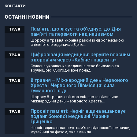
КОНТАКТИ
ОСТАННІ НОВИНИ
Пам’ять, що лікує та об’єднує: до Дня
ТРА 8
пам’яті та перемоги над нацизмом
Щороку 8 травня Україна разом із європейською
спільнотою відзначає День...
Цифровізація медицини: керуйте власним
ТРА 8
здоров’ям через «Кабінет пацієнта»
Сучасна українська медицина стає ближчою та
зручнішою. Сьогодні вже понад...
8 травня – Міжнародний день Червоного
ТРА 8
Хреста і Червоного Півмісяця: сила
гуманності в дії
Щороку 8 травня світова спільнота відзначає
Міжнародний день Червоного Хреста...
Просвіт пам’яті: Чернігівщина вшановує
ТРА 8
подвиг бойової медикині Марини
Гриценко
Чернігівщина вшановує пам’ять відважної землячки,
музейниці за фахом, яка змінила...