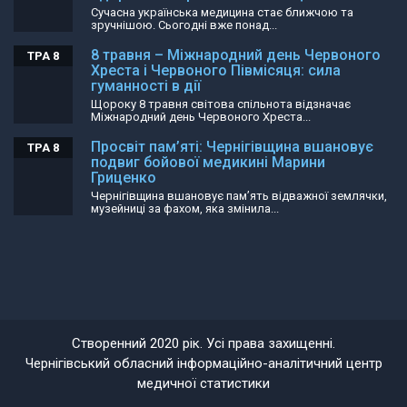
Сучасна українська медицина стає ближчою та
зручнішою. Сьогодні вже понад...
8 травня – Міжнародний день Червоного
ТРА 8
Хреста і Червоного Півмісяця: сила
гуманності в дії
Щороку 8 травня світова спільнота відзначає
Міжнародний день Червоного Хреста...
Просвіт пам’яті: Чернігівщина вшановує
ТРА 8
подвиг бойової медикині Марини
Гриценко
Чернігівщина вшановує пам’ять відважної землячки,
музейниці за фахом, яка змінила...
Створенний 2020 рік. Усі права захищенні.
Чернігівський обласний інформаційно-аналітичний центр
медичної статистики