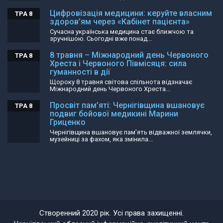
Цифровізація медицини: керуйте власним
ТРА 8
здоров’ям через «Кабінет пацієнта»
Сучасна українська медицина стає ближчою та
зручнішою. Сьогодні вже понад...
8 травня – Міжнародний день Червоного
ТРА 8
Хреста і Червоного Півмісяця: сила
гуманності в дії
Щороку 8 травня світова спільнота відзначає
Міжнародний день Червоного Хреста...
Просвіт пам’яті: Чернігівщина вшановує
ТРА 8
подвиг бойової медикині Марини
Гриценко
Чернігівщина вшановує пам’ять відважної землячки,
музейниці за фахом, яка змінила...
Створенний 2020 рік. Усі права захищенні.