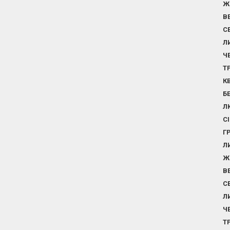
Ж
В
С
Л
Ч
Т
К
Б
Л
С
Г
Л
Ж
В
С
Л
Ч
Т