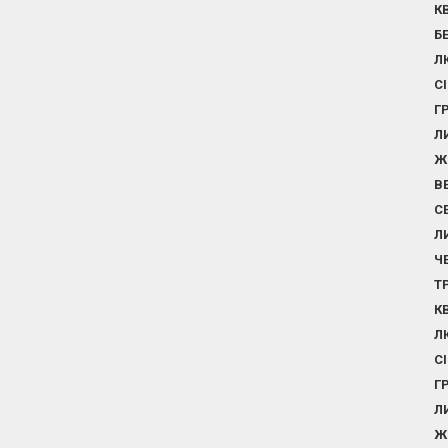
К
Б
Л
С
Г
Л
Ж
В
С
Л
Ч
Т
К
Л
С
Г
Л
Ж