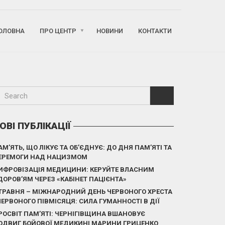
ОЛОВНА
ПРО ЦЕНТР
НОВИНИ
КОНТАКТИ
ОВІ ПУБЛІКАЦІЇ
АМ’ЯТЬ, ЩО ЛІКУЄ ТА ОБ’ЄДНУЄ: ДО ДНЯ ПАМ’ЯТІ ТА
ЕРЕМОГИ НАД НАЦИЗМОМ
ИФРОВІЗАЦІЯ МЕДИЦИНИ: КЕРУЙТЕ ВЛАСНИМ
ДОРОВ’ЯМ ЧЕРЕЗ «КАБІНЕТ ПАЦІЄНТА»
 ТРАВНЯ – МІЖНАРОДНИЙ ДЕНЬ ЧЕРВОНОГО ХРЕСТА
 ЧЕРВОНОГО ПІВМІСЯЦЯ: СИЛА ГУМАННОСТІ В ДІЇ
РОСВІТ ПАМ’ЯТІ: ЧЕРНІГІВЩИНА ВШАНОВУЄ
ОДВИГ БОЙОВОЇ МЕДИКИНІ МАРИНИ ГРИЦЕНКО