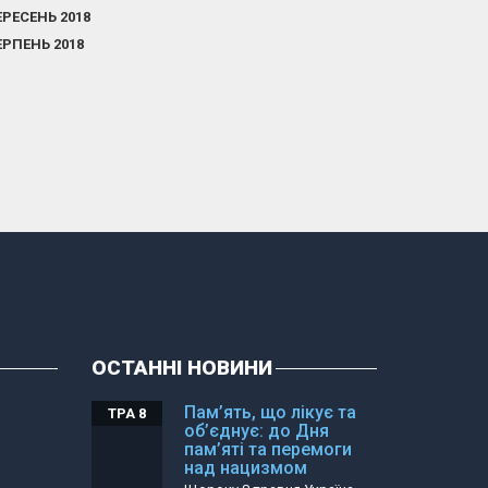
ЕРЕСЕНЬ 2018
ЕРПЕНЬ 2018
ОСТАННІ НОВИНИ
Пам’ять, що лікує та
ТРА 8
об’єднує: до Дня
пам’яті та перемоги
над нацизмом