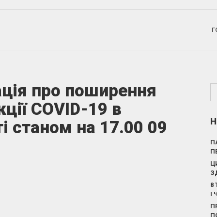
Г
ція про поширення
кції COVID-19 в
Н
і станом на 17.00 09
П
П
Ц
З
8
І
П
П