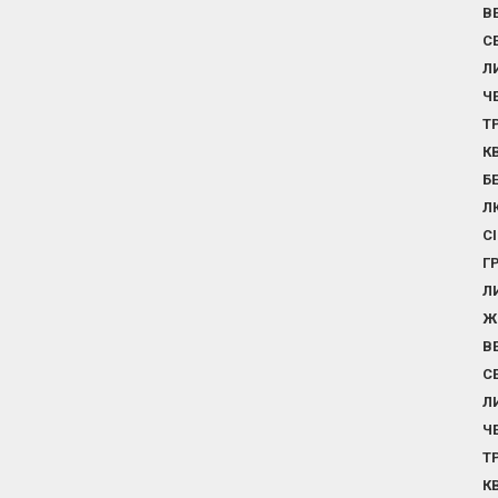
В
С
Л
Ч
Т
К
Б
Л
С
Г
Л
Ж
В
С
Л
Ч
Т
К