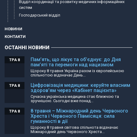
Відділ координації та розвитку медичних інформаційних
систем
Господарський відділ
НОВИНИ
КОНТАКТИ
ОСТАННІ НОВИНИ
Пам’ять, що лікує та об’єднує: до Дня
ТРА 8
пам’яті та перемоги над нацизмом
Щороку 8 травня Україна разом із європейською
спільнотою відзначає День...
Цифровізація медицини: керуйте власним
ТРА 8
здоров’ям через «Кабінет пацієнта»
Сучасна українська медицина стає ближчою та
зручнішою. Сьогодні вже понад...
8 травня – Міжнародний день Червоного
ТРА 8
Хреста і Червоного Півмісяця: сила
гуманності в дії
Щороку 8 травня світова спільнота відзначає
Міжнародний день Червоного Хреста...