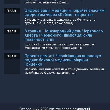
спільнотою відзначає День...
Цифровізація медицини: керуйте власним
ТРА 8
здоров’ям через «Кабінет пацієнта»
Сучасна українська медицина стає ближчою та
зручнішою. Сьогодні вже понад...
8 травня – Міжнародний день Червоного
ТРА 8
Хреста і Червоного Півмісяця: сила
гуманності в дії
Щороку 8 травня світова спільнота відзначає
Міжнародний день Червоного Хреста...
Просвіт пам’яті: Чернігівщина вшановує
ТРА 8
подвиг бойової медикині Марини
Гриценко
Чернігівщина вшановує пам’ять відважної землячки,
музейниці за фахом, яка змінила...
Створенний 2020 рік. Усі права захищенні.