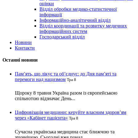
оцінки
Відділ обробки медико-статистичної
інформації
Інформаційно-аналітичний відділ
Відділ координації та розвитку медичних
інформаційних систем
Господарський відділ
Новини
Контакти
Останні новини
Пам’ять, що лікує та об’єднує: до Дня пам’яті та
перемоги над нацизмом
Тра 8
Щороку 8 травня Україна разом із європейською
спільнотою відзначає День...
Цифровізація медицини: керуйте власним здоров’ям
через «Кабінет пацієнта»
Тра 8
Сучасна українська медицина стає ближчою та
зручнішою. Сьогодні вже понад...