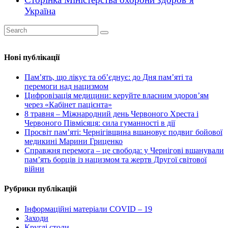
Україна
Нові публікації
Пам’ять, що лікує та об’єднує: до Дня пам’яті та
перемоги над нацизмом
Цифровізація медицини: керуйте власним здоров’ям
через «Кабінет пацієнта»
8 травня – Міжнародний день Червоного Хреста і
Червоного Півмісяця: сила гуманності в дії
Просвіт пам’яті: Чернігівщина вшановує подвиг бойової
медикині Марини Гриценко
Справжня перемога – це свобода: у Чернігові вшанували
пам’ять борців із нацизмом та жертв Другої світової
війни
Рубрики публікацій
Інформаційні матеріали COVID – 19
Заходи
Круглі столи