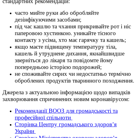
стандартних рекомендацій:
часто мийте руки або обробляйте
дезінфікуючими засобами;
під час кашлю та чхання прикривайте рот і ніс
паперовою хустинкою. уникайте тісного
контакту з усіма, хто має гарячку та кашель;
якщо маєте підвищену температуру тіла,
кашель й утруднене дихання, якнайшвидше
зверніться до лікаря та повідомте йому
попередньою історією подорожей;
не споживайте сирих чи недостатньо термічно
оброблених продуктів тваринного походження.
Джерела з актуальною інформацією щодо випадків
захворювання спричинених новим коронавірусом:
Рекомендації ВООЗ для громадськості та
професійної спільноти
Сторінка Центру громадського здоров’я
України
Сторінка Міністерства охорони здоров’я