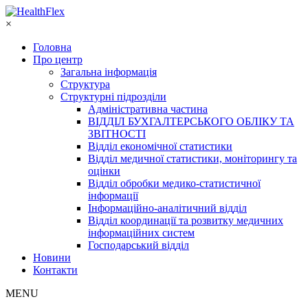
×
Головна
Про центр
Загальна інформація
Структура
Структурні підрозділи
Адміністративна частина
ВІДДІЛ БУХГАЛТЕРСЬКОГО ОБЛІКУ ТА
ЗВІТНОСТІ
Відділ економічної статистики
Відділ медичної статистики, моніторингу та
оцінки
Відділ обробки медико-статистичної
інформації
Інформаційно-аналітичний відділ
Відділ координації та розвитку медичних
інформаційних систем
Господарський відділ
Новини
Контакти
MENU