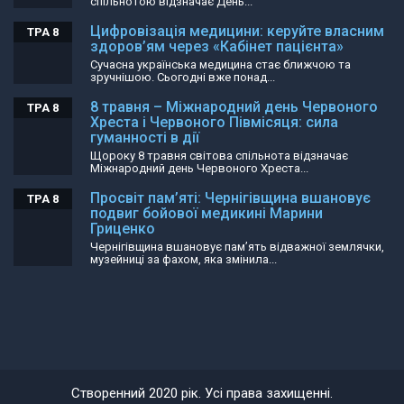
спільнотою відзначає День...
Цифровізація медицини: керуйте власним
ТРА 8
здоров’ям через «Кабінет пацієнта»
Сучасна українська медицина стає ближчою та
зручнішою. Сьогодні вже понад...
8 травня – Міжнародний день Червоного
ТРА 8
Хреста і Червоного Півмісяця: сила
гуманності в дії
Щороку 8 травня світова спільнота відзначає
Міжнародний день Червоного Хреста...
Просвіт пам’яті: Чернігівщина вшановує
ТРА 8
подвиг бойової медикині Марини
Гриценко
Чернігівщина вшановує пам’ять відважної землячки,
музейниці за фахом, яка змінила...
Створенний 2020 рік. Усі права захищенні.