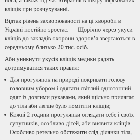
носа, а також під час втирання в шкіру інфікованих
кліщів при розчухуванні.
Відтак рівень захворюваності на ці хвороби в
Україні постійно зростає. Щорічно через укуси
кліщів до закладів охорони здоров’я звертаються в
середньому близько 20 тис. осіб.
Аби уникнути укусів кліщів медики радять
дотримуватися таких правил:
Для прогулянок на природі покривати голову
головним убором і одягати світлий однотонний
одяг із довгими рукавами, який щільно прилягає
до тіла аби легше було помітити кліщів;
Кожні 2 години прогулянки оглядати себе і своїх
супутників, особливо дітей, аби виявити кліщів.
Особливо ретельно обстежити слід ділянки тіла,