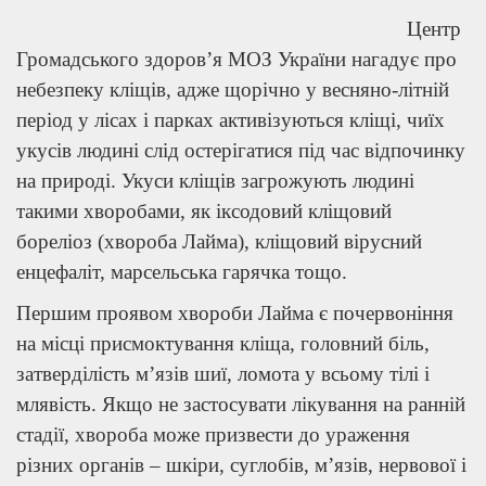
Центр
Громадського здоров’я МОЗ України нагадує про
небезпеку кліщів, адже щорічно у весняно-літній
період у лісах і парках активізуються кліщі, чиїх
укусів людині слід остерігатися під час відпочинку
на природі. Укуси кліщів загрожують людині
такими хворобами, як іксодовий кліщовий
бореліоз (хвороба Лайма), кліщовий вірусний
енцефаліт, марсельська гарячка тощо.
Першим проявом хвороби Лайма є почервоніння
на місці присмоктування кліща, головний біль,
затверділість м’язів шиї, ломота у всьому тілі і
млявість. Якщо не застосувати лікування на ранній
стадії, хвороба може призвести до ураження
різних органів – шкіри, суглобів, м’язів, нервової і