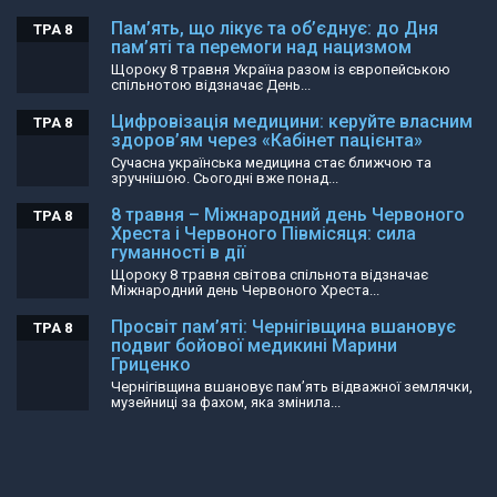
Пам’ять, що лікує та об’єднує: до Дня
ТРА 8
пам’яті та перемоги над нацизмом
Щороку 8 травня Україна разом із європейською
спільнотою відзначає День...
Цифровізація медицини: керуйте власним
ТРА 8
здоров’ям через «Кабінет пацієнта»
Сучасна українська медицина стає ближчою та
зручнішою. Сьогодні вже понад...
8 травня – Міжнародний день Червоного
ТРА 8
Хреста і Червоного Півмісяця: сила
гуманності в дії
Щороку 8 травня світова спільнота відзначає
Міжнародний день Червоного Хреста...
Просвіт пам’яті: Чернігівщина вшановує
ТРА 8
подвиг бойової медикині Марини
Гриценко
Чернігівщина вшановує пам’ять відважної землячки,
музейниці за фахом, яка змінила...