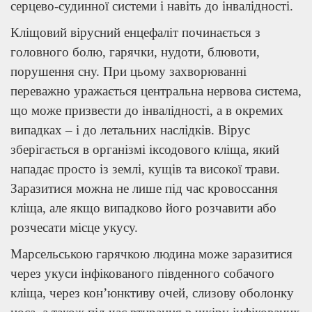
серцево-судинної системи і навіть до інвалідності.
Кліщовий вірусний енцефаліт починається з
головного болю, гарячки, нудоти, блювоти,
порушення сну. При цьому захворюванні
переважно уражається центральна нервова система,
що може призвести до інвалідності, а в окремих
випадках – і до летальних наслідків. Вірус
зберігається в організмі іксодового кліща, який
нападає просто із землі, кущів та високої трави.
Заразитися можна не лише під час кровоссання
кліща, але якщо випадково його розчавити або
розчесати місце укусу.
Марсельською гарячкою людина може заразитися
через укуси інфікованого південного собачого
кліща, через кон’юнктиву очей, слизову оболонку