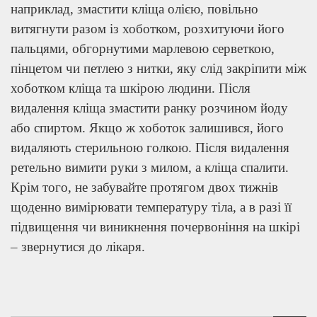
наприклад, змастити кліща олією, повільно
витягнути разом із хоботком, розхитуючи його
пальцями, обгорнутими марлевою серветкою,
пінцетом чи петлею з нитки, яку слід закріпити між
хоботком кліща та шкірою людини. Після
видалення кліща змастити ранку розчином йоду
або спиртом. Якщо ж хоботок залишився, його
видаляють стерильною голкою. Після видалення
ретельно вимити руки з милом, а кліща спалити.
Крім того, не забувайте протягом двох тижнів
щоденно вимірювати температуру тіла, а в разі її
підвищення чи виникнення почервоніння на шкірі
– звернутися до лікаря.