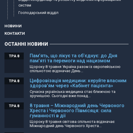
систем
Господарський відділ
НОВИНИ
КОНТАКТИ
ОСТАННІ НОВИНИ
Пам’ять, що лікує та об’єднує: до Дня
ТРА 8
пам’яті та перемоги над нацизмом
Щороку 8 травня Україна разом із європейською
спільнотою відзначає День...
Цифровізація медицини: керуйте власним
ТРА 8
здоров’ям через «Кабінет пацієнта»
Сучасна українська медицина стає ближчою та
зручнішою. Сьогодні вже понад...
8 травня – Міжнародний день Червоного
ТРА 8
Хреста і Червоного Півмісяця: сила
гуманності в дії
Щороку 8 травня світова спільнота відзначає
Міжнародний день Червоного Хреста...