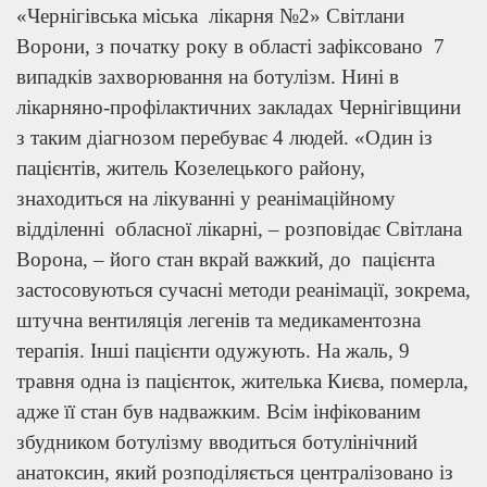
«Чернігівська міська лікарня №2» Світлани
Ворони, з початку року в області зафіксовано 7
випадків захворювання на ботулізм. Нині в
лікарняно-профілактичних закладах Чернігівщини
з таким діагнозом перебуває 4 людей. «Один із
пацієнтів, житель Козелецького району,
знаходиться на лікуванні у реанімаційному
відділенні обласної лікарні, – розповідає Світлана
Ворона, – його стан вкрай важкий, до пацієнта
застосовуються сучасні методи реанімації, зокрема,
штучна вентиляція легенів та медикаментозна
терапія. Інші пацієнти одужують. На жаль, 9
травня одна із пацієнток, жителька Києва, померла,
адже її стан був надважким. Всім інфікованим
збудником ботулізму вводиться ботулінічний
анатоксин, який розподіляється централізовано із