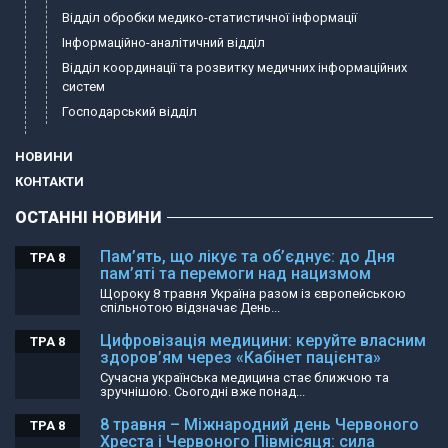
Відділ обробки медико-статистичної інформації
Інформаційно-аналітичний відділ
Відділ координації та розвитку медичних інформаційних
систем
Господарський відділ
НОВИНИ
КОНТАКТИ
ОСТАННІ НОВИНИ
Пам’ять, що лікує та об’єднує: до Дня
ТРА 8
пам’яті та перемоги над нацизмом
Щороку 8 травня Україна разом із європейською
спільнотою відзначає День...
Цифровізація медицини: керуйте власним
ТРА 8
здоров’ям через «Кабінет пацієнта»
Сучасна українська медицина стає ближчою та
зручнішою. Сьогодні вже понад...
8 травня – Міжнародний день Червоного
ТРА 8
Хреста і Червоного Півмісяця: сила